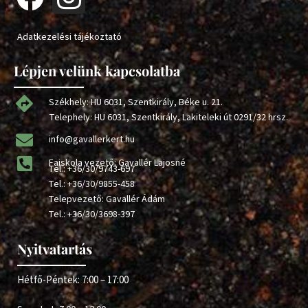
Adatkezelési tájékoztató
Lépjen velünk kapcsolatba
Székhely: HU 6031, Szentkirály, Béke u. 21.
Telephely: HU 6031, Szentkirály, Lakiteleki út 0291/32 hrsz.
info@gavallerkert.hu
Faiskola vezető: Gavallér Lajosné
Tel.:
+36/30/9743-697
Tel.:
+36/30/9855-458
Telepvezető: Gavallér Ádám
Tel.:
+36/30/3698-397
Nyitvatartás
Hétfő-Péntek: 7:00 – 17:00