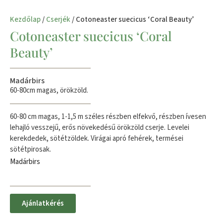
Kezdőlap
/
Cserjék
/ Cotoneaster suecicus ‘Coral Beauty’
Cotoneaster suecicus ‘Coral
Beauty’
Madárbirs
60-80cm magas, örökzöld.
60-80 cm magas, 1-1,5 m széles részben elfekvő, részben ívesen
lehajló vesszejű, erős növekedésű örökzöld cserje. Levelei
kerekdedek, sötétzöldek. Virágai apró fehérek, termései
sötétpirosak.
Madárbirs
Ajánlatkérés