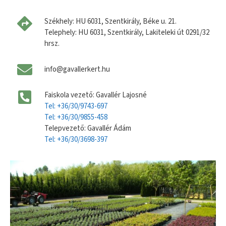
Székhely: HU 6031, Szentkirály, Béke u. 21.
Telephely: HU 6031, Szentkirály, Lakiteleki út 0291/32
hrsz.
info@gavallerkert.hu
Faiskola vezető: Gavallér Lajosné
Tel: +36/30/9743-697
Tel: +36/30/9855-458
Telepvezető: Gavallér Ádám
Tel: +36/30/3698-397