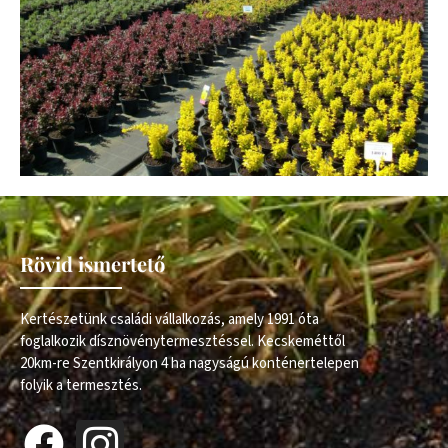
Rövid ismertető
Kertészetünk családi vállalkozás, amely 1991 óta
foglalkozik dísznövénytermesztéssel. Kecskeméttől
20km-re Szentkirályon 4 ha nagyságú konténertelepen
folyik a termesztés.