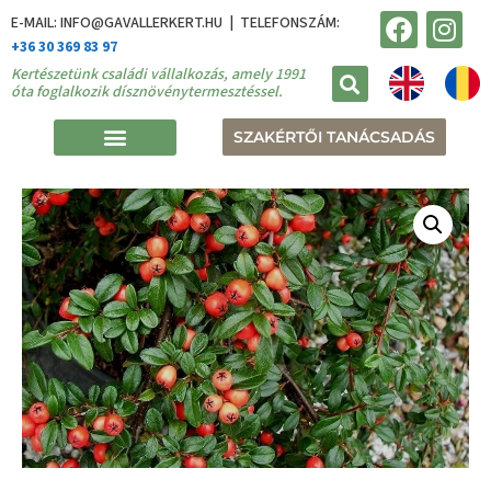
E-MAIL: INFO@GAVALLERKERT.HU | TELEFONSZÁM:
+36 30 369 83 97
Kertészetünk családi vállalkozás, amely 1991
óta foglalkozik dísznövénytermesztéssel.
SZAKÉRTŐI TANÁCSADÁS