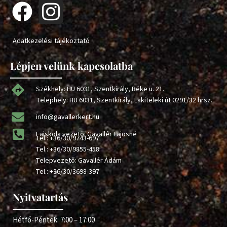
Adatkezelési tájékoztató
Lépjen velünk kapcsolatba
Székhely: HU 6031, Szentkirály, Béke u. 21.
Telephely: HU 6031, Szentkirály, Lakiteleki út 0291/32 hrsz.
info@gavallerkert.hu
Faiskola vezető: Gavallér Lajosné
Tel.:
+36/30/9743-697
Tel.:
+36/30/9855-458
Telepvezető: Gavallér Ádám
Tel.:
+36/30/3698-397
Nyitvatartás
Hétfő-Péntek: 7:00 – 17:00