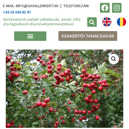
E-MAIL: INFO@GAVALLERKERT.HU | TELEFONSZÁM:
+36 30 369 83 97
Kertészetünk családi vállalkozás, amely 1991
óta foglalkozik dísznövénytermesztéssel.
SZAKÉRTŐI TANÁCSADÁS