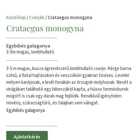
Kezdőlap
/
Cserjék
/ Crataegus monogyna
Crataegus monogyna
Egybibés galagonya
3-5m magas, lombhullató.
3-5 m magas, kusza ágrendszerű lombhullató cserje. Kérge barna
színű, a fiatal hajtásokon és vesszőkön gyakran tövises. Levelei
mélyen karéjosak, a levél fonákán az érzugok molyhosak. Nevét a
virágában található egy bibeszálról kapta, a húsos termésburok
mögött is csak egy darab mag fejlődik. Rendkívűl igénytelen
növény, szárazságtűrő, és talajban sem válogat.
Egybibés galagonya
Ajánlatkérés