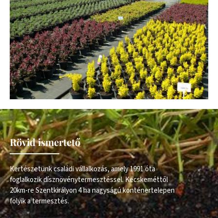
Rövid ismertető
Kertészetünk családi vállalkozás, amely 1991 óta
foglalkozik dísznövénytermesztéssel. Kecskeméttől
20km-re Szentkirályon 4 ha nagyságú konténertelepen
folyik a termesztés.