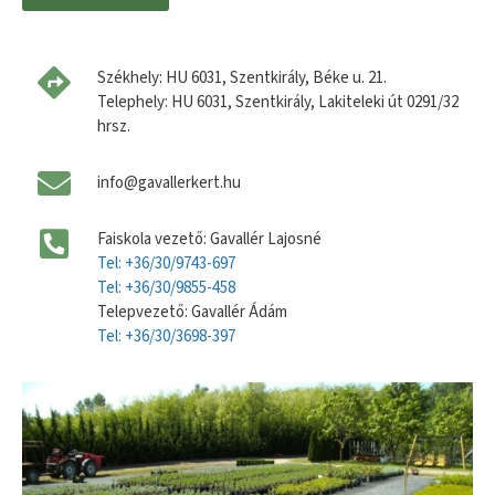
Székhely: HU 6031, Szentkirály, Béke u. 21.
Telephely: HU 6031, Szentkirály, Lakiteleki út 0291/32
hrsz.
info@gavallerkert.hu
Faiskola vezető: Gavallér Lajosné
Tel: +36/30/9743-697
Tel: +36/30/9855-458
Telepvezető: Gavallér Ádám
Tel: +36/30/3698-397