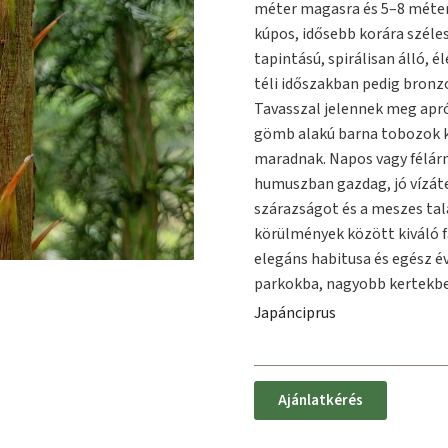
méter magasra és 5–8 méter 
kúpos, idősebb korára széle
tapintású, spirálisan álló, é
téli időszakban pedig bronz
Tavasszal jelennek meg apró
gömb alakú barna tobozok k
maradnak. Napos vagy félárn
humuszban gazdag, jó vízáte
szárazságot és a meszes tal
körülmények között kiváló 
elegáns habitusa és egész év
parkokba, nagyobb kertekbe
Japánciprus
Ajánlatkérés