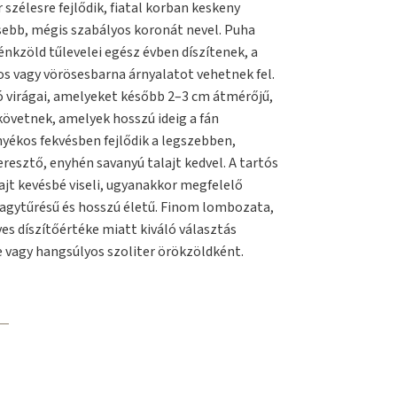
szélesre fejlődik, fiatal korban keskeny
sebb, mégis szabályos koronát nevel. Puha
lénkzöld tűlevelei egész évben díszítenek, a
os vagy vörösesbarna árnyalatot vehetnek fel.
 virágai, amelyeket később 2–3 cm átmérőjű,
övetnek, amelyek hosszú ideig a fán
yékos fekvésben fejlődik a legszebben,
resztő, enyhén savanyú talajt kedvel. A tartós
ajt kevésbé viseli, ugyanakkor megfelelő
fagytűrésű és hosszú életű. Finom lombozata,
es díszítőértéke miatt kiváló választás
 vagy hangsúlyos szoliter örökzöldként.