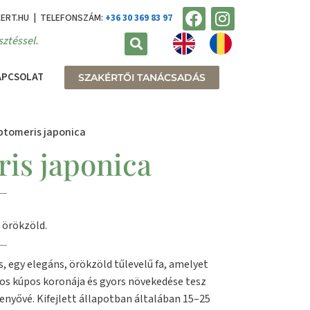
KERT.HU | TELEFONSZÁM:
+36 30 369 83 97
ztéssel.
APCSOLAT
SZAKÉRTŐI TANÁCSADÁS
ptomeris japonica
is japonica
 örökzöld.
, egy elegáns, örökzöld tűlevelű fa, amelyet
os kúpos koronája és gyors növekedése tesz
enyővé. Kifejlett állapotban általában 15–25