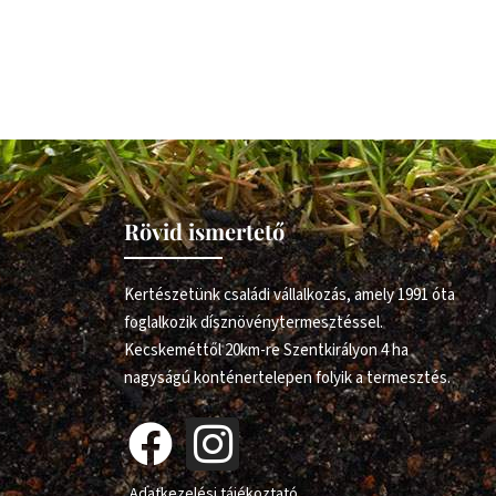
Rövid ismertető
Kertészetünk családi vállalkozás, amely 1991 óta
foglalkozik dísznövénytermesztéssel.
Kecskeméttől 20km-re Szentkirályon 4 ha
nagyságú konténertelepen folyik a termesztés.
Adatkezelési tájékoztató