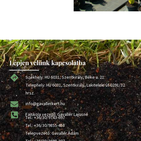
Lépjen velünk kapcsolatba
Székhely: HU 6031, Szentkirály, Béke u. 21.
Telephely: HU 6031, Szentkirály, Lakiteleki út 0291/32
hrsz.
info@gavallerkert.hu
Faiskola vezető: Gavallér Lajosné
Tel.:
+36/30/9743-697
Tel.:
+36/30/9855-458
Telepvezető: Gavallér Ádám