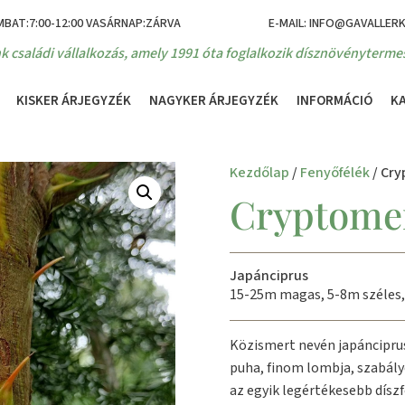
MBAT:7:00-12:00 VASÁRNAP:ZÁRVA
E-MAIL: INFO@GAVALLER
k családi vállalkozás, amely 1991 óta foglalkozik dísznövénytermes
KISKER ÁRJEGYZÉK
NAGYKER ÁRJEGYZÉK
INFORMÁCIÓ
K
Kezdőlap
/
Fenyőfélék
/ Cry
Cryptomer
Japánciprus
15-25m magas, 5-8m széles,
Közismert nevén japánciprus
puha, finom lombja, szabály
az egyik legértékesebb díszf