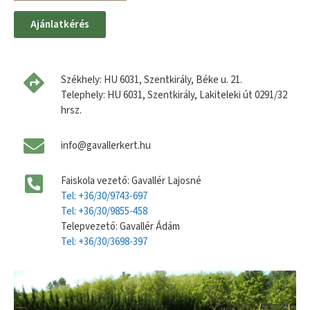
Ajánlatkérés
Székhely: HU 6031, Szentkirály, Béke u. 21.
Telephely: HU 6031, Szentkirály, Lakiteleki út 0291/32
hrsz.
info@gavallerkert.hu
Faiskola vezető: Gavallér Lajosné
Tel: +36/30/9743-697
Tel: +36/30/9855-458
Telepvezető: Gavallér Ádám
Tel: +36/30/3698-397