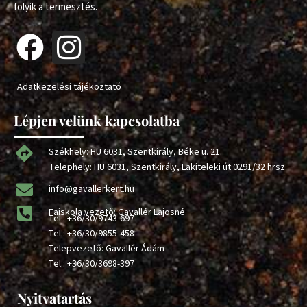
folyik a termesztés.
Adatkezelési tájékoztató
Lépjen velünk kapcsolatba
Székhely: HU 6031, Szentkirály, Béke u. 21.
Telephely: HU 6031, Szentkirály, Lakiteleki út 0291/32 hrsz.
info@gavallerkert.hu
Faiskola vezető: Gavallér Lajosné
Tel.:
+36/30/9743-697
Tel.:
+36/30/9855-458
Telepvezető: Gavallér Ádám
Tel.:
+36/30/3698-397
Nyitvatartás