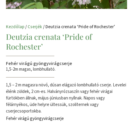
Kezdőlap
/
Cserjék
/ Deutzia crenata ‘Pride of Rochester’
Deutzia crenata ‘Pride of
Rochester’
Fehér virágú gyöngyvirágcserje
1,5-2m magas, lombhullató.
1,5 – 2 m magasra növő, dúsan elágazó lombhullató cserje. Levelei
élénk zöldek, 2 cm-es. Halványrózsaszín vagy fehér virágai
fürtökben állnak, május-júniusban nyílnak. Napos vagy
félárnyékos, üde helyre ültessük, szoliternek vagy
cserjecsoportokba.
Fehér virágú gyöngyvirágcserje