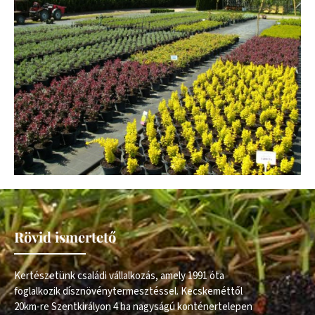
Rövid ismertető
Kertészetünk családi vállalkozás, amely 1991 óta
foglalkozik dísznövénytermesztéssel. Kecskeméttől
20km-re Szentkirályon 4 ha nagyságú konténertelepen