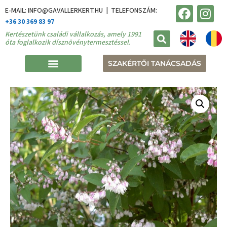
E-MAIL: INFO@GAVALLERKERT.HU | TELEFONSZÁM:
+36 30 369 83 97
Kertészetünk családi vállalkozás, amely 1991
óta foglalkozik dísznövénytermesztéssel.
SZAKÉRTŐI TANÁCSADÁS