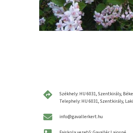
Székhely: HU 6031, Szentkirály, Béke 
Telephely: HU 6031, Szentkirály, Laki
info@gavallerkert.hu
Faiskola vezető: Gavallér Lajosné