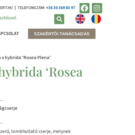
KERT.HU | TELEFONSZÁM:
+36 30 369 83 97
ztéssel.
APCSOLAT
SZAKÉRTŐI TANÁCSADÁS
 x hybrida ‘Rosea Plena’
 hybrida ‘Rosea
ágcserje
.
zerű, lombhullató cserje, melynek