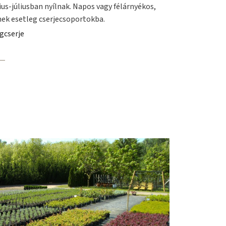
ius-júliusban nyílnak. Napos vagy félárnyékos,
rnek esetleg cserjecsoportokba.
gcserje