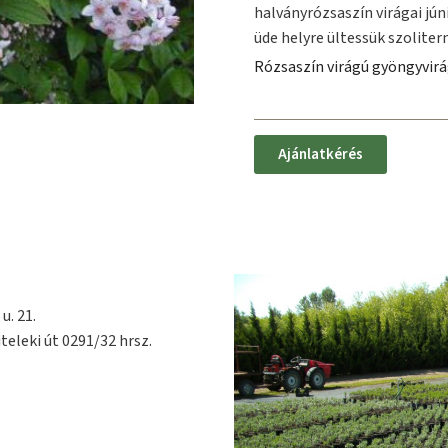
halványrózsaszín virágai jún
üde helyre ültessük szolite
Rózsaszín virágú gyöngyvirá
Ajánlatkérés
u. 21.
teleki út 0291/32 hrsz.