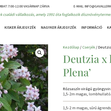
MBAT:7:00-12:00 VASÁRNAP:ZÁRVA
E-MAIL: INFO@GAVALLER
k családi vállalkozás, amely 1991 óta foglalkozik dísznövénytermes
KISKER ÁRJEGYZÉK
NAGYKER ÁRJEGYZÉK
INFORMÁCIÓ
K
Kezdőlap
/
Cserjék
/ Deutzia
Deutzia x
Plena’
Rózsaszín virágú gyöngyvir
1,5-2m magas, lombhullató
1,5-2 m magas, sűrű ágrends