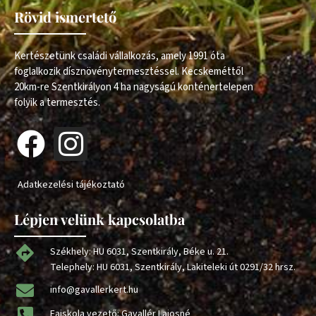
Rövid ismertető
Kertészetünk családi vállalkozás, amely 1991 óta
foglalkozik dísznövénytermesztéssel. Kecskeméttől
20km-re Szentkirályon 4 ha nagyságú konténertelepen
folyik a termesztés.
Adatkezelési tájékoztató
Lépjen velünk kapcsolatba
Székhely: HU 6031, Szentkirály, Béke u. 21.
Telephely: HU 6031, Szentkirály, Lakiteleki út 0291/32 hrsz.
info@gavallerkert.hu
Faiskola vezető: Gavallér Lajosné