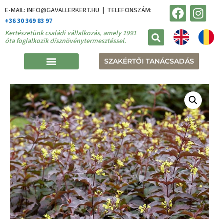
E-MAIL: INFO@GAVALLERKERT.HU | TELEFONSZÁM:
+36 30 369 83 97
Kertészetünk családi vállalkozás, amely 1991
óta foglalkozik dísznövénytermesztéssel.
SZAKÉRTŐI TANÁCSADÁS