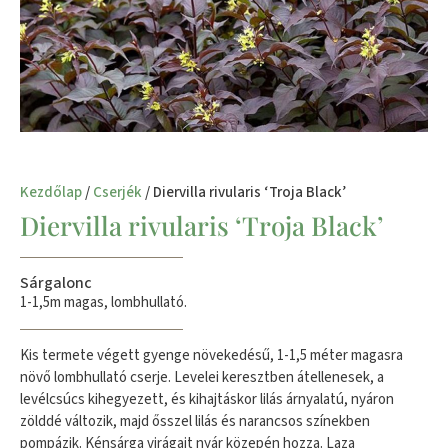
Kezdőlap
/
Cserjék
/ Diervilla rivularis ‘Troja Black’
Diervilla rivularis ‘Troja Black’
Sárgalonc
1-1,5m magas, lombhullató.
Kis termete végett gyenge növekedésű, 1-1,5 méter magasra
növő lombhullató cserje. Levelei keresztben átellenesek, a
levélcsúcs kihegyezett, és kihajtáskor lilás árnyalatú, nyáron
zölddé változik, majd ősszel lilás és narancsos színekben
pompázik. Kénsárga virágait nyár közepén hozza. Laza