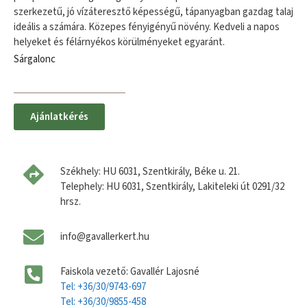
szerkezetű, jó vízáteresztő képességű, tápanyagban gazdag talaj
ideális a számára. Közepes fényigényű növény. Kedveli a napos
helyeket és félárnyékos körülményeket egyaránt.
Sárgalonc
Ajánlatkérés
Székhely: HU 6031, Szentkirály, Béke u. 21.
Telephely: HU 6031, Szentkirály, Lakiteleki út 0291/32
hrsz.
info@gavallerkert.hu
Faiskola vezető: Gavallér Lajosné
Tel: +36/30/9743-697
Tel: +36/30/9855-458