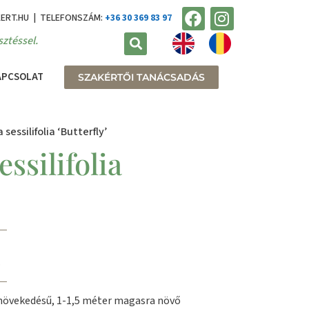
KERT.HU | TELEFONSZÁM:
+36 30 369 83 97
ztéssel.
APCSOLAT
SZAKÉRTŐI TANÁCSADÁS
a sessilifolia ‘Butterfly’
essilifolia
.
növekedésű, 1-1,5 méter magasra növő