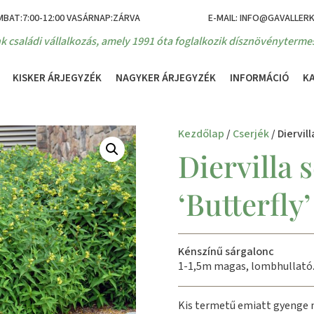
MBAT:7:00-12:00 VASÁRNAP:ZÁRVA
E-MAIL: INFO@GAVALLER
k családi vállalkozás, amely 1991 óta foglalkozik dísznövénytermes
KISKER ÁRJEGYZÉK
NAGYKER ÁRJEGYZÉK
INFORMÁCIÓ
K
Kezdőlap
/
Cserjék
/ Diervill
Diervilla s
‘Butterfly’
Kénszínű sárgalonc
1-1,5m magas, lombhullató
Kis termetű emiatt gyenge 