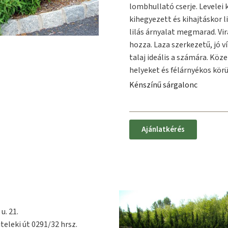
lombhullató cserje. Levelei 
kihegyezett és kihajtáskor l
lilás árnyalat megmarad. Vi
hozza. Laza szerkezetű, jó 
talaj ideális a számára. Köz
helyeket és félárnyékos kör
Kénszínű sárgalonc
Ajánlatkérés
u. 21.
teleki út 0291/32 hrsz.