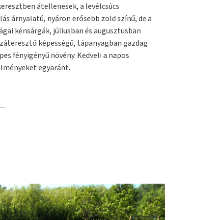
keresztben átellenesek, a levélcsúcs
ilás árnyalatú, nyáron erősebb zöld színű, de a
rágai kénsárgák, júliusban és augusztusban
vízáteresztő képességű, tápanyagban gazdag
epes fényigényű növény. Kedveli a napos
ülményeket egyaránt.