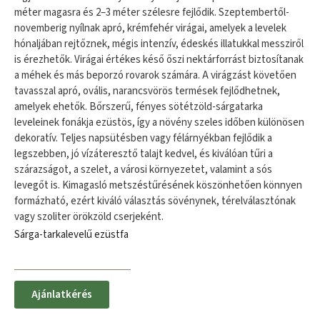
méter magasra és 2–3 méter szélesre fejlődik. Szeptembertől-
novemberig nyílnak apró, krémfehér virágai, amelyek a levelek
hónaljában rejtőznek, mégis intenzív, édeskés illatukkal messziről
is érezhetők. Virágai értékes késő őszi nektárforrást biztosítanak
a méhek és más beporzó rovarok számára. A virágzást követően
tavasszal apró, ovális, narancsvörös termések fejlődhetnek,
amelyek ehetők. Bőrszerű, fényes sötétzöld-sárgatarka
leveleinek fonákja ezüstös, így a növény szeles időben különösen
dekoratív. Teljes napsütésben vagy félárnyékban fejlődik a
legszebben, jó vízáteresztő talajt kedvel, és kiválóan tűri a
szárazságot, a szelet, a városi környezetet, valamint a sós
levegőt is. Kimagasló metszéstűrésének köszönhetően könnyen
formázható, ezért kiváló választás sövénynek, térelválasztónak
vagy szoliter örökzöld cserjeként.
Sárga-tarkalevelű ezüstfa
Ajánlatkérés