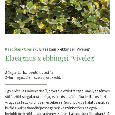
Kezdőlap
/
Cserjék
/ Elaeagnus x ebbingei ‘Viveleg’
Elaeagnus x ebbingei ‘Viveleg’
Sárga-tarkalevelű ezüstfa
3-4m magas, 2-3m széles, örökzöld.
Egy erőteljes növekedésű, örökzöld ezüstfa fajta, amelyet fényes
sötétzöld-sárgatarka lombja, ezüstös levélfonáka és illatos őszi
virágzása tesz különösen értékessé. Sűrű, bokros habitusának és
kiváló alkalmazkodóképességének köszönhetően az egyik
legjobb örökzöld sövénynövény. Kifejlett állapotban általában 3–4