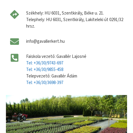
Székhely: HU 6031, Szentkirály, Béke u. 21.
Telephely: HU 6031, Szentkirály, Lakiteleki út 0291/32
hrsz.
info@gavallerkert.hu
Faiskola vezető: Gavallér Lajosné
Tel: +36/30/9743-697
Tel: +36/30/9855-458
Telepvezető: Gavallér Ádám
Tel: +36/30/3698-397