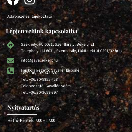
Adatkezelési tájékoztató
Lépjen velünk kapcsolatba
Székhely: HU 6031, Szentkirály, Béke u. 21.
Telephely: HU 6031, Szentkirály, Lakiteleki út 0291/32 hrsz.
info@gavallerkert.hu
Faiskola vezető: Gavallér Lajosné
Tel.:
+36/30/9743-697
Tel.:
+36/30/9855-458
Telepvezető: Gavallér Ádám
Tel.:
+36/30/3698-397
Nyitvatartás
Hétfő-Péntek: 7:00 – 17:00