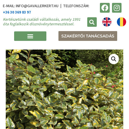
E-MAIL: INFO@GAVALLERKERT.HU | TELEFONSZÁM:
+36 30 369 83 97
Kertészetünk családi vállalkozás, amely 1991
óta foglalkozik dísznövénytermesztéssel.
SZAKÉRTŐI TANÁCSADÁS