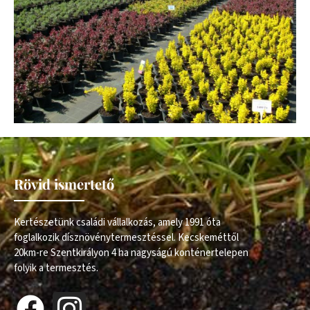
Rövid ismertető
Kertészetünk családi vállalkozás, amely 1991 óta
foglalkozik dísznövénytermesztéssel. Kecskeméttől
20km-re Szentkirályon 4 ha nagyságú konténertelepen
folyik a termesztés.