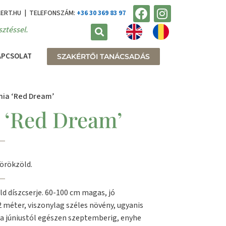
KERT.HU | TELEFONSZÁM:
+36 30 369 83 97
ztéssel.
APCSOLAT
SZAKÉRTŐI TANÁCSADÁS
onia ‘Red Dream’
a ‘Red Dream’
örökzöld.
 díszcserje. 60-100 cm magas, jó
 méter, viszonylag széles növény, ugyanis
ása júniustól egészen szeptemberig, enyhe