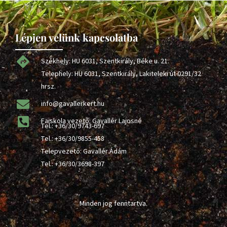
Lépjen velünk kapcsolatba
Székhely: HU 6031, Szentkirály, Béke u. 21.
Telephely: HU 6031, Szentkirály, Lakiteleki út 0291/32
hrsz.
info@gavallerkert.hu
Faiskola vezető: Gavallér Lajosné
Tel.:
+36/30/9743-697
Tel.:
+36/30/9855-458
Telepvezető: Gavallér Ádám
Tel.:
+36/30/3698-397
Minden jog fenntartva.