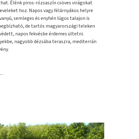
hat. Élénk piros-rózsaszín csöves virágokat
leveleket hoz. Napos vagy félárnyákos helyre
avanyú, semleges és enyhén lúgos talajon is
megbízható, de tartós magyarországi teleken
védett, napos fekvésbe érdemes ültetni.
yekbe, nagyobb dézsába teraszra, mediterrán
ény.