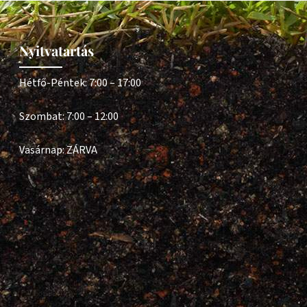
Nyitvatartás
Hétfő-Péntek: 7:00 – 17:00
Szombat: 7:00 – 12:00
Vasárnap: ZÁRVA