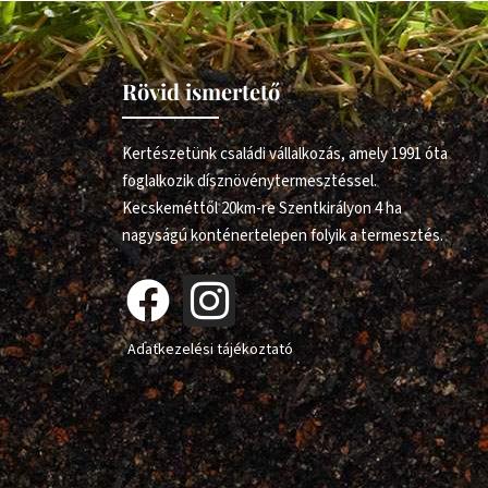
Rövid ismertető
Kertészetünk családi vállalkozás, amely 1991 óta
foglalkozik dísznövénytermesztéssel.
Kecskeméttől 20km-re Szentkirályon 4 ha
nagyságú konténertelepen folyik a termesztés.
Adatkezelési tájékoztató