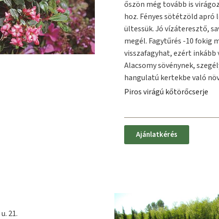
őszön még tovább is virágoz
hoz. Fényes sötétzöld apró 
ültessük. Jó vízáteresztő, s
megél. Fagytűrés -10 fokig 
visszafagyhat, ezért inkább 
Alacsomy sövénynek, szegél
hangulatú kertekbe való növ
Piros virágú kőtörőcserje
Ajánlatkérés
u. 21.