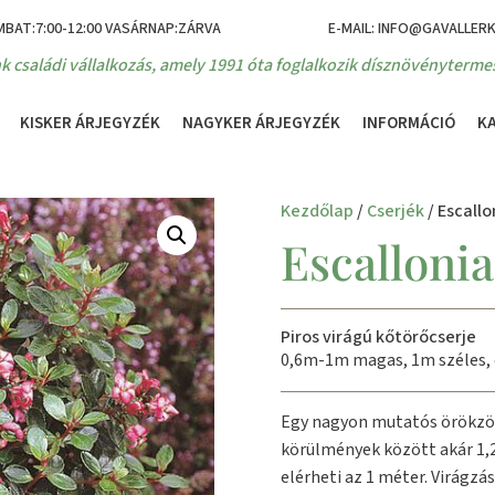
MBAT:7:00-12:00 VASÁRNAP:ZÁRVA
E-MAIL: INFO@GAVALLER
k családi vállalkozás, amely 1991 óta foglalkozik dísznövénytermes
KISKER ÁRJEGYZÉK
NAGYKER ÁRJEGYZÉK
INFORMÁCIÓ
K
Kezdőlap
/
Cserjék
/ Escall
Escalloni
Piros virágú kőtörőcserje
0,6m-1m magas, 1m széles, 
Egy nagyon mutatós örökzöld
körülmények között akár 1,2
elérheti az 1 méter. Virágz