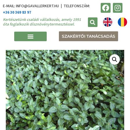
E-MAIL: INFO@GAVALLERKERT.HU | TELEFONSZÁM:
+36 30 369 83 97
Kertészetünk családi vállalkozás, amely 1991
óta foglalkozik dísznövénytermesztéssel.
SZAKÉRTŐI TANÁCSADÁS