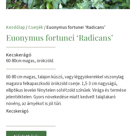
Kezdőlap
/
Cserjék
/ Euonymus fortunei ‘Radicans’
Euonymus fortunei ‘Radicans’
Kecskerágó
60-80cm magas, örökzöld.
60-80 cm magas, talajon kúszó, vagy léggyökerekkel viszonylag
magasra felkapaszkodó örökzöld cserje. 1,5-3 cm nagyságú,
elliptikus levelei fénytelen sötétzöld színűek. Virága és termése
jelentéktelen. Gyors növekedése miatt kedvelt talajtakaró
növény, az árnyékot is jól tűri.
Kecskerágó