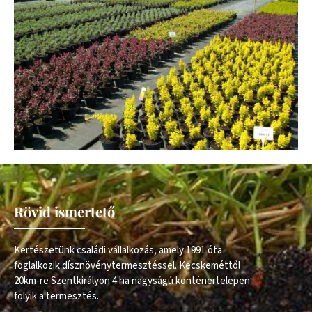
Rövid ismertető
Kertészetünk családi vállalkozás, amely 1991 óta
foglalkozik dísznövénytermesztéssel. Kecskeméttől
20km-re Szentkirályon 4 ha nagyságú konténertelepen
folyik a termesztés.