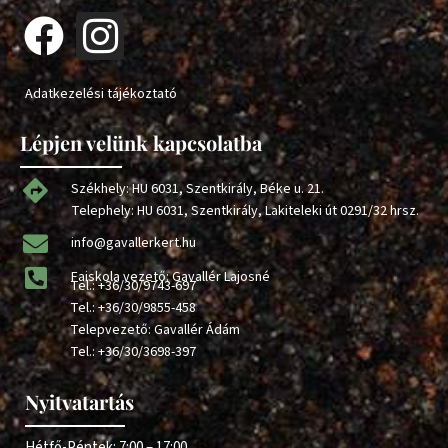
Adatkezelési tájékoztató
Lépjen velünk kapcsolatba
Székhely: HU 6031, Szentkirály, Béke u. 21.
Telephely: HU 6031, Szentkirály, Lakiteleki út 0291/32 hrsz.
info@gavallerkert.hu
Faiskola vezető: Gavallér Lajosné
Tel.:
+36/30/9743-697
Tel.:
+36/30/9855-458
Telepvezető: Gavallér Ádám
Tel.:
+36/30/3698-397
Nyitvatartás
Hétfő-Péntek: 7:00 – 17:00