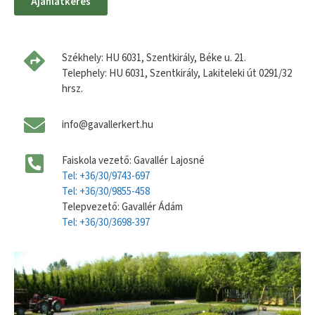
Ajánlatkérés
Székhely: HU 6031, Szentkirály, Béke u. 21.
Telephely: HU 6031, Szentkirály, Lakiteleki út 0291/32
hrsz.
info@gavallerkert.hu
Faiskola vezető: Gavallér Lajosné
Tel: +36/30/9743-697
Tel: +36/30/9855-458
Telepvezető: Gavallér Ádám
Tel: +36/30/3698-397