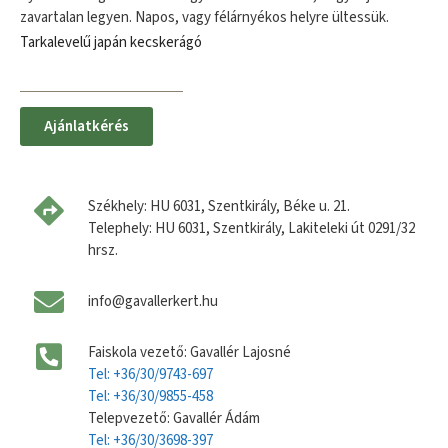
zavartalan legyen. Napos, vagy félárnyékos helyre ültessük.
Tarkalevelű japán kecskerágó
Ajánlatkérés
Székhely: HU 6031, Szentkirály, Béke u. 21.
Telephely: HU 6031, Szentkirály, Lakiteleki út 0291/32
hrsz.
info@gavallerkert.hu
Faiskola vezető: Gavallér Lajosné
Tel: +36/30/9743-697
Tel: +36/30/9855-458
Telepvezető: Gavallér Ádám
Tel: +36/30/3698-397