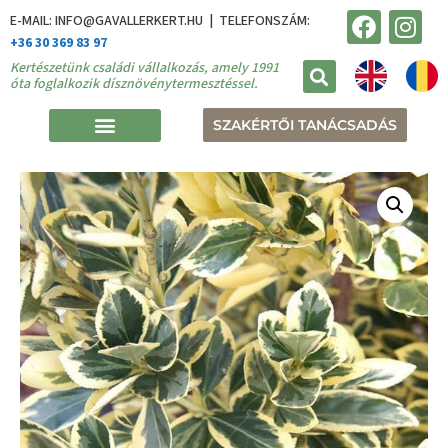
E-MAIL: INFO@GAVALLERKERT.HU | TELEFONSZÁM:
+36 30 369 83 97
Kertészetünk családi vállalkozás, amely 1991
óta foglalkozik dísznövénytermesztéssel.
SZAKÉRTŐI TANÁCSADÁS