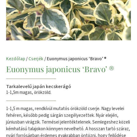
Kezdőlap
/
Cserjék
/ Euonymus japonicus ‘Bravo’ ®
Euonymus japonicus ‘Bravo’ ®
Tarkalevelű japán kecskerágó
1-1,5m magas, örökzöld.
1-1,5 m magas, rendkívül mutatós örökzöld cserje. Nagy levelei
fehéren, később pedig sárgán szegélyezettek. Nyár elején,
júniusban virágzik. Termései jelentéktelenek. Semlegeshez közeli
kémhatású talajokon könnyen nevelhető. A hosszan tartó száraz,
nyári forróságban érdemes gyakrabban öntözni, hogy fejlődése