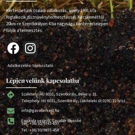
Kertészetünk családi vállalkozás, amely 1991 óta
foglalkozik dísznövénytermesztéssel. Kecskeméttől
20km-re Szentkirályon 4 ha nagyságú konténertelepen
folyik a termesztés.
Adatkezelési tájékoztató
Lépjen velünk kapcsolatba
Székhely: HU 6031, Szentkirály, Béke u. 21.
Telephely: HU 6031, Szentkirály, Lakiteleki út 0291/32 hrsz.
info@gavallerkert.hu
Faiskola vezető: Gavallér Lajosné
Tel.:
+36/30/9743-697
Tel.:
+36/30/9855-458