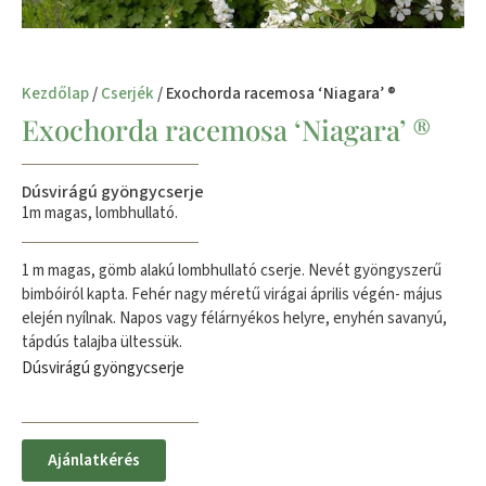
Kezdőlap
/
Cserjék
/ Exochorda racemosa ‘Niagara’ ®
Exochorda racemosa ‘Niagara’ ®
Dúsvirágú gyöngycserje
1m magas, lombhullató.
1 m magas, gömb alakú lombhullató cserje. Nevét gyöngyszerű
bimbóiról kapta. Fehér nagy méretű virágai április végén- május
elején nyílnak. Napos vagy félárnyékos helyre, enyhén savanyú,
tápdús talajba ültessük.
Dúsvirágú gyöngycserje
Ajánlatkérés