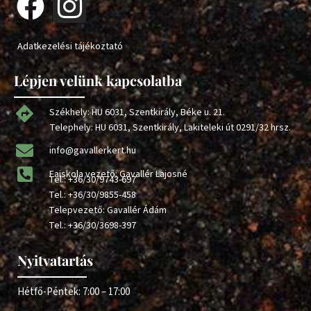
Adatkezelési tájékoztató
Lépjen velünk kapcsolatba
Székhely: HU 6031, Szentkirály, Béke u. 21.
Telephely: HU 6031, Szentkirály, Lakiteleki út 0291/32 hrsz.
info@gavallerkert.hu
Faiskola vezető: Gavallér Lajosné
Tel.:
+36/30/9743-697
Tel.:
+36/30/9855-458
Telepvezető: Gavallér Ádám
Tel.:
+36/30/3698-397
Nyitvatartás
Hétfő-Péntek: 7:00 – 17:00