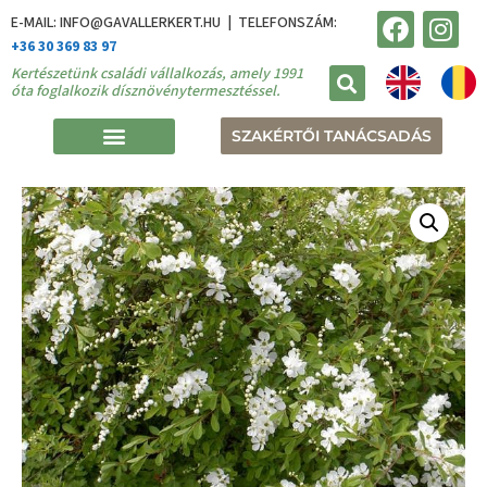
E-MAIL: INFO@GAVALLERKERT.HU | TELEFONSZÁM:
+36 30 369 83 97
Kertészetünk családi vállalkozás, amely 1991
óta foglalkozik dísznövénytermesztéssel.
SZAKÉRTŐI TANÁCSADÁS