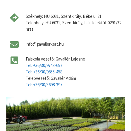
Székhely: HU 6031, Szentkirály, Béke u. 21.
Telephely: HU 6031, Szentkirály, Lakiteleki út 0291/32
hrsz.
info@gavallerkert.hu
Faiskola vezető: Gavallér Lajosné
Tel: +36/30/9743-697
Tel: +36/30/9855-458
Telepvezető: Gavallér Ádám
Tel: +36/30/3698-397