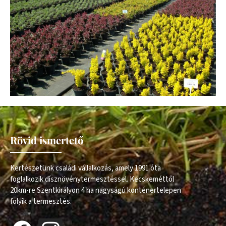
Rövid ismertető
Kertészetünk családi vállalkozás, amely 1991 óta
foglalkozik dísznövénytermesztéssel. Kecskeméttől
20km-re Szentkirályon 4 ha nagyságú konténertelepen
folyik a termesztés.