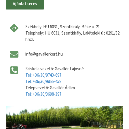
Ajánlatkérés
Székhely: HU 6031, Szentkirály, Béke u. 21.
Telephely: HU 6031, Szentkirály, Lakiteleki út 0291/32
hrsz.
info@gavallerkert.hu
Faiskola vezető: Gavallér Lajosné
Tel: +36/30/9743-697
Tel: +36/30/9855-458
Telepvezető: Gavallér Ádám
Tel: +36/30/3698-397