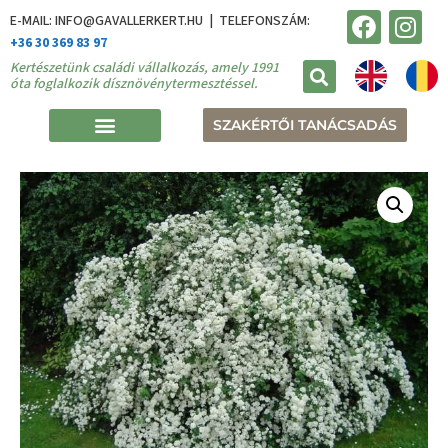
E-MAIL: INFO@GAVALLERKERT.HU | TELEFONSZÁM:
+36 30 369 83 97
Kertészetünk családi vállalkozás, amely 1991
óta foglalkozik dísznövénytermesztéssel.
SZAKÉRTŐI TANÁCSADÁS