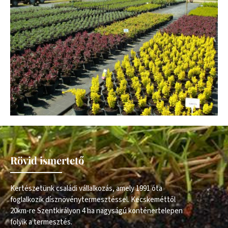
Rövid ismertető
Kertészetünk családi vállalkozás, amely 1991 óta
foglalkozik dísznövénytermesztéssel. Kecskeméttől
20km-re Szentkirályon 4 ha nagyságú konténertelepen
folyik a termesztés.