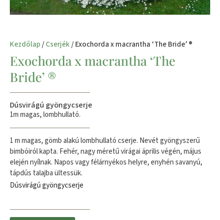
Kezdőlap
/
Cserjék
/ Exochorda x macrantha ‘The Bride’ ®
Exochorda x macrantha ‘The
Bride’ ®
Dúsvirágú gyöngycserje
1m magas, lombhullató.
1 m magas, gömb alakú lombhullató cserje. Nevét gyöngyszerű
bimbóiról kapta. Fehér, nagy méretű virágai április végén, május
elején nyílnak. Napos vagy félárnyékos helyre, enyhén savanyú,
tápdús talajba ültessük.
Dúsvirágú gyöngycserje