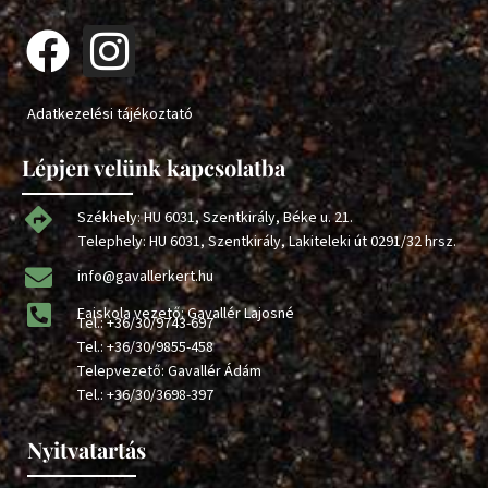
Adatkezelési tájékoztató
Lépjen velünk kapcsolatba
Székhely: HU 6031, Szentkirály, Béke u. 21.
Telephely: HU 6031, Szentkirály, Lakiteleki út 0291/32 hrsz.
info@gavallerkert.hu
Faiskola vezető: Gavallér Lajosné
Tel.:
+36/30/9743-697
Tel.:
+36/30/9855-458
Telepvezető: Gavallér Ádám
Tel.:
+36/30/3698-397
Nyitvatartás