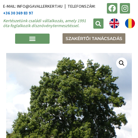
E-MAIL: INFO@GAVALLERKERT.HU | TELEFONSZÁM:
+36 30 369 83 97
Kertészetünk családi vállalkozás, amely 1991
óta foglalkozik dísznövénytermesztéssel.
SZAKÉRTŐI TANÁCSADÁS