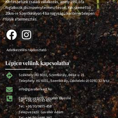
Kertészetünk családi vállalkozás, amely 1991 óta
foglalkozik dísznövénytermesztéssel. Kecskeméttől
20km-re Szentkirályon 4 ha nagyságú konténertelepen
folyik a termesztés.
Adatkezelési tájékoztató
Lépjen velünk kapcsolatba
Székhely: HU 6031, Szentkirály, Béke u. 21.
Telephely: HU 6031, Szentkirály, Lakiteleki út 0291/32 hrsz.
info@gavallerkert.hu
Faiskola vezető: Gavallér Lajosné
Tel.:
+36/30/9743-697
Tel.:
+36/30/9855-458
Telepvezető: Gavallér Ádám
Tel.:
+36/30/3698-397