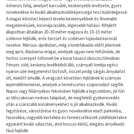
őshonos fafaj, amelyet karcsúbb, keskenyebb levélzete, gyors
növekedése és kiváló alkalmazkodóképessége tesz különlegessé.
A magas kőrishez képest levelei keskenyebbek és finomabb
megjelenésűek, koronája lazább, légiesebb hatású. Kifejlett
állapotban általában 20–30 méter magasra és 10–15 méter
szélesre fejlődik, erős törzset és szélesen tojásdad koronát
nevelve. Március–áprilisban, még a lombfakadás előtt jelennek
meg apró, lilásbarna virágai, amelyek ugyan nem feltűnőek, de
fontos szerepet töltenek be a korai tavaszi ökoszisztémában.
Fényes zöld, keskeny levélkéiből álló, szárnyalt lombja egész
nyáron üde megjelenést biztosít, ősszel pedig sárgás árnyalatot
ölt, mielőtt lehullik. A virágzást követően fejlődnek ki szárnyas
lependéktermései, amelyek a természetes szaporodást segítik.
Napos vagy félárnyékos fekvésben fejlődik a legszebben, jól tűri
az időszakosan nedves talajokat, de megfelelő gyökeresedés
után a szárazabb körülményekhez is jól alkalmazkodik. Kiváló
fagytűrése, várostűrése és gyors növekedése miatt parkokba,
fasorokba, nagyobb kertekbe és természetközeli zöldfelületekre
egyaránt kiváló választás, ahol hosszú életű, elegáns árnyékadó
fává fejlődik.