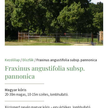
Kezdőlap
/
Díszfák
/ Fraxinus angustifolia subsp. pannonica
Fraxinus angustifolia subsp.
pannonica
Magyar kőris
20-30m magas, 10-15m széles, lombhullató.
Közismert nevén magyar kőris – egy értékes, lombhullató