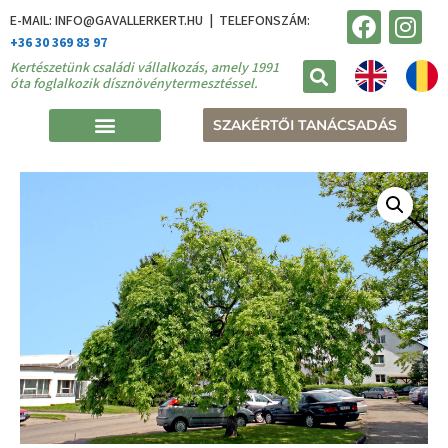
E-MAIL: INFO@GAVALLERKERT.HU | TELEFONSZÁM:
+36 30 369 83 97
Kertészetünk családi vállalkozás, amely 1991
óta foglalkozik dísznövénytermesztéssel.
SZAKÉRTŐI TANÁCSADÁS