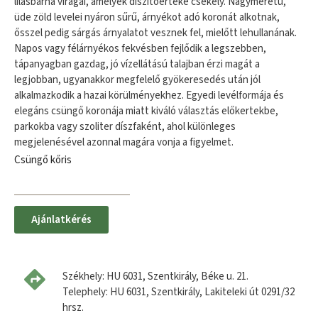
lilásbarna virágai, amelyek díszítőértéke csekély. Nagyméretű,
üde zöld levelei nyáron sűrű, árnyékot adó koronát alkotnak,
ősszel pedig sárgás árnyalatot vesznek fel, mielőtt lehullanának.
Napos vagy félárnyékos fekvésben fejlődik a legszebben,
tápanyagban gazdag, jó vízellátású talajban érzi magát a
legjobban, ugyanakkor megfelelő gyökeresedés után jól
alkalmazkodik a hazai körülményekhez. Egyedi levélformája és
elegáns csüngő koronája miatt kiváló választás előkertekbe,
parkokba vagy szoliter díszfaként, ahol különleges
megjelenésével azonnal magára vonja a figyelmet.
Csüngő kőris
Ajánlatkérés
Székhely: HU 6031, Szentkirály, Béke u. 21.
Telephely: HU 6031, Szentkirály, Lakiteleki út 0291/32
hrsz.