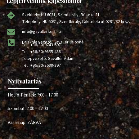
Lépjen velünk kapcsolatba
Székhely: HU 6031, Szentkirály, Béke u. 21.
Telephely: HU 6031, Szentkirály, Lakiteleki út 0291/32 hrsz.
info@gavallerkert.hu
Faiskola vezető: Gavallér Lajosné
Tel.:
+36/30/9743-697
Tel.:
+36/30/9855-458
Telepvezető: Gavallér Ádám
Tel.:
+36/30/3698-397
Nyitvatartás
Hétfő-Péntek: 7:00 – 17:00
Szombat: 7:00 – 12:00
Vasárnap: ZÁRVA