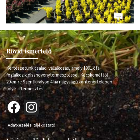
Rövid ismertető
Kertészetünk családi vállalkozás, amely 1991 óta
foglalkozik dísznövénytermesztéssel. Kecskeméttől
20km-re Szentkirályon 4 ha nagyságú konténertelepen
folyik a termesztés.
Adatkezelési tájékoztató