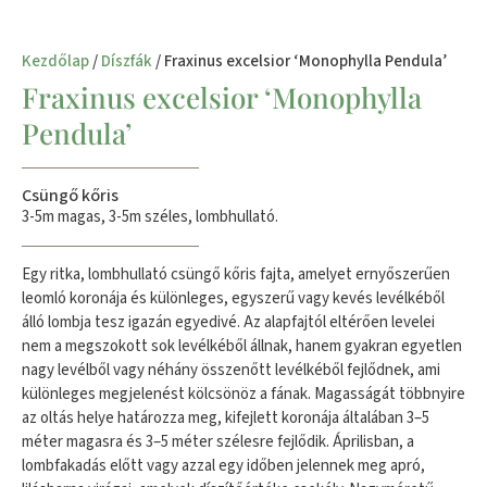
Kezdőlap
/
Díszfák
/ Fraxinus excelsior ‘Monophylla Pendula’
Fraxinus excelsior ‘Monophylla
Pendula’
Csüngő kőris
3-5m magas, 3-5m széles, lombhullató.
Egy ritka, lombhullató csüngő kőris fajta, amelyet ernyőszerűen
leomló koronája és különleges, egyszerű vagy kevés levélkéből
álló lombja tesz igazán egyedivé. Az alapfajtól eltérően levelei
nem a megszokott sok levélkéből állnak, hanem gyakran egyetlen
nagy levélből vagy néhány összenőtt levélkéből fejlődnek, ami
különleges megjelenést kölcsönöz a fának. Magasságát többnyire
az oltás helye határozza meg, kifejlett koronája általában 3–5
méter magasra és 3–5 méter szélesre fejlődik. Áprilisban, a
lombfakadás előtt vagy azzal egy időben jelennek meg apró,