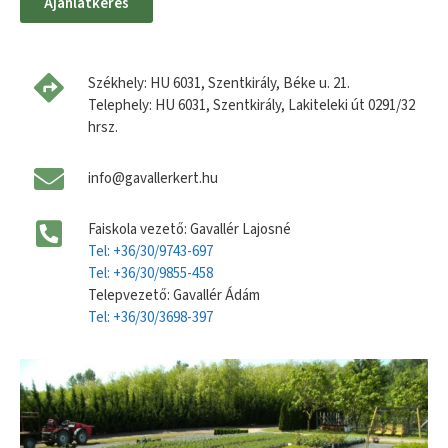
Ajánlatkérés
Székhely: HU 6031, Szentkirály, Béke u. 21.
Telephely: HU 6031, Szentkirály, Lakiteleki út 0291/32
hrsz.
info@gavallerkert.hu
Faiskola vezető: Gavallér Lajosné
Tel: +36/30/9743-697
Tel: +36/30/9855-458
Telepvezető: Gavallér Ádám
Tel: +36/30/3698-397