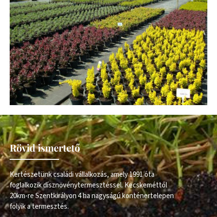
Rövid ismertető
Kertészetünk családi vállalkozás, amely 1991 óta
foglalkozik dísznövénytermesztéssel. Kecskeméttől
20km-re Szentkirályon 4 ha nagyságú konténertelepen
folyik a termesztés.