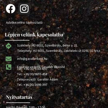
Adatkezelési tájékoztató
Lépjen velünk kapcsolatba
Székhely: HU 6031, Szentkirály, Béke u. 21.
Telephely: HU 6031, Szentkirály, Lakiteleki út 0291/32 hrsz.
info@gavallerkert.hu
Faiskola vezető: Gavallér Lajosné
Tel.:
+36/30/9743-697
Tel.:
+36/30/9855-458
Telepvezető: Gavallér Ádám
Tel.:
+36/30/3698-397
Nyitvatartás
Hétfő-Péntek: 7:00 – 17:00