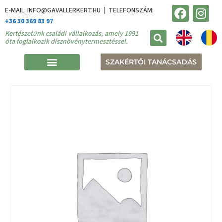
E-MAIL: INFO@GAVALLERKERT.HU | TELEFONSZÁM:
+36 30 369 83 97
Kertészetünk családi vállalkozás, amely 1991
óta foglalkozik dísznövénytermesztéssel.
SZAKÉRTŐI TANÁCSADÁS