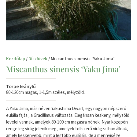
Kezdőlap
/
Díszfüvek
/ Miscanthus sinensis ‘Yaku Jima’
Miscanthus sinensis ‘Yaku Jima’
Törpe leányfű
80-120cm magas, 1-1,5m széles, mélyzöld.
A Yaku Jima, más néven Yakushima Dwarf, egy nagyon népszerű
eulália fajta , a Gracillimus változata. Elegánsan keskeny, mélyzöld
levelei vannak, amelyek 80-100 cm magasra nőnek. Nyár közepén
rengeteg virág jelenik meg, amelyek tollszerű virágzatban állnak,
amely keskenyebb, mint a legtöbb eulálián, de a mennyisége