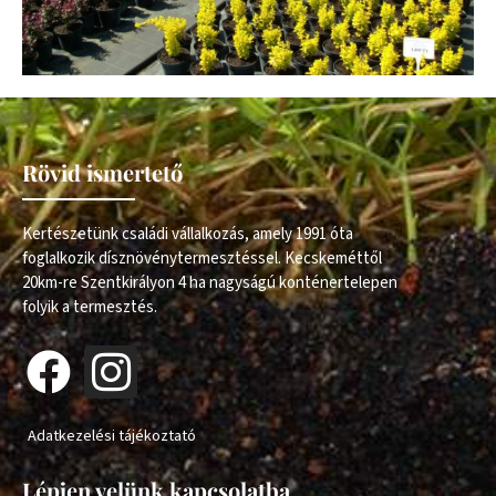
Rövid ismertető
Kertészetünk családi vállalkozás, amely 1991 óta
foglalkozik dísznövénytermesztéssel. Kecskeméttől
20km-re Szentkirályon 4 ha nagyságú konténertelepen
folyik a termesztés.
Adatkezelési tájékoztató
Lépjen velünk kapcsolatba