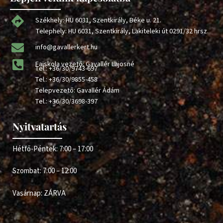
Székhely: HU 6031, Szentkirály, Béke u. 21.
Telephely: HU 6031, Szentkirály, Lakiteleki út 0291/32 hrsz.
info@gavallerkert.hu
Faiskola vezető: Gavallér Lajosné
Tel.:
+36/30/9743-697
Tel.:
+36/30/9855-458
Telepvezető: Gavallér Ádám
Tel.:
+36/30/3698-397
Nyitvatartás
Hétfő-Péntek: 7:00 – 17:00
Szombat: 7:00 – 12:00
Vasárnap: ZÁRVA