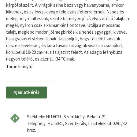
kárpótol azért. A virágok színe bézs vagy halványbarna, amikor
kikelnek, és az évszak vége felé ezüstfehérre érnek. Napos és
meleg helyre ültessük, szinte bármilyen jó vízelvezetésű talajban
megél, nyáron csak alkalmanként öntözve. Utálja a mocsaras
talajt, meglepő módon jól megbirkózik a nehéz agyaggal, kivéve,
ha a gyökerei vízben állnak. Javasoljuk, hogy tél előtt kössük
össze a leveleket, és kora tavasszal vágjuk vissza a csomókat,
körülbelül 10-20 cm-rel a talajszint felett. Az adagio leánybúza
nagyon télálló, és ellenáll -34 °C-nak.
Törpe leányfű
Ajánlatkérés
Székhely: HU 6031, Szentkirály, Béke u. 21.
Telephely: HU 6031, Szentkirály, Lakiteleki út 0291/32
hrsz.