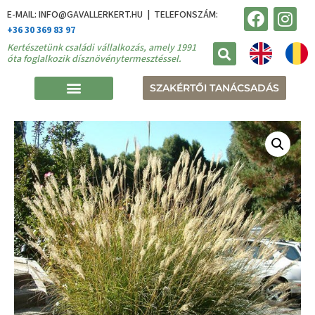
E-MAIL: INFO@GAVALLERKERT.HU | TELEFONSZÁM:
+36 30 369 83 97
Kertészetünk családi vállalkozás, amely 1991
óta foglalkozik dísznövénytermesztéssel.
SZAKÉRTŐI TANÁCSADÁS