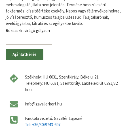
méhcsalogató, illata nem jelentős. Termése hosszú csőrű
toktermés, díszítőértéke csekély. Napos vagy félárnyékos helyre,
jó vízáteresztő, humuszos talajba ültessük. Talajtakarónak,
évelőágyásba, fák alá és szegélyekbe kiváló.
Rózsaszín virágú gólyaorr
Ajánlatkérés
Székhely: HU 6031, Szentkirály, Béke u. 21.
Telephely: HU 6031, Szentkirály, Lakiteleki út 0291/32
hrsz.
info@gavallerkert.hu
Faiskola vezető: Gavallér Lajosné
Tel: +36/30/9743-697