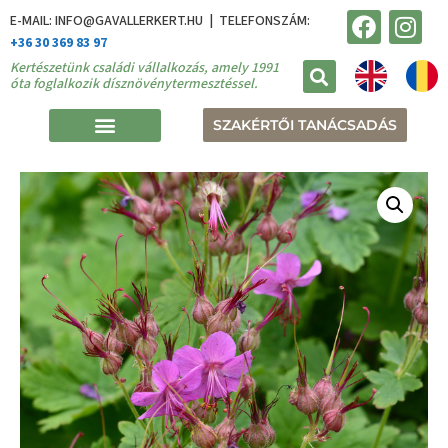
E-MAIL: INFO@GAVALLERKERT.HU | TELEFONSZÁM:
+36 30 369 83 97
Kertészetünk családi vállalkozás, amely 1991
óta foglalkozik dísznövénytermesztéssel.
SZAKÉRTŐI TANÁCSADÁS