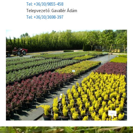
Tel: +36/30/9855-458
Telepvezető: Gavallér Ádám
Tel: +36/30/3698-397