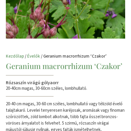
Kezdőlap
/
Évelők
/ Geranium macrorrhizum ‘Czakor’
Geranium macrorrhizum ‘Czakor’
Rózsaszín virágú gólyaorr
20-40cm magas, 30-60cm széles, lombhullató.
20-40 cm magas, 30-60 cm széles, lombhullató vagy télizöld évelő
talajtakaró. Levelei tenyeresen karéjosak, aromásak vagy finoman
szőrözöttek, zöld lombot alkotnak, több fajta ősszel bronzos-
vöröses árnyalatot is felvehet. 5 szirmú, rózsaszín virágai
májustól-júliusig nyílnak, egyes fajták ismételhetnek,