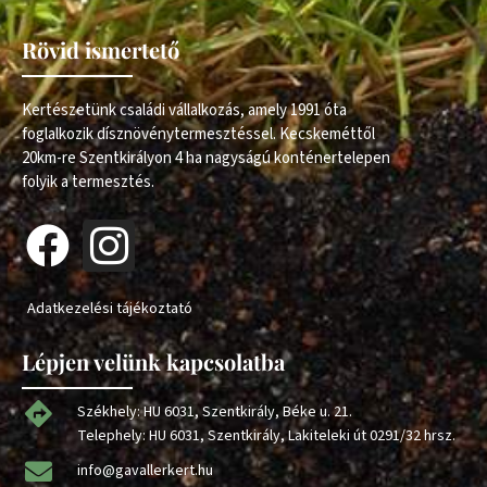
Rövid ismertető
Kertészetünk családi vállalkozás, amely 1991 óta
foglalkozik dísznövénytermesztéssel. Kecskeméttől
20km-re Szentkirályon 4 ha nagyságú konténertelepen
folyik a termesztés.
Adatkezelési tájékoztató
Lépjen velünk kapcsolatba
Székhely: HU 6031, Szentkirály, Béke u. 21.
Telephely: HU 6031, Szentkirály, Lakiteleki út 0291/32 hrsz.
info@gavallerkert.hu