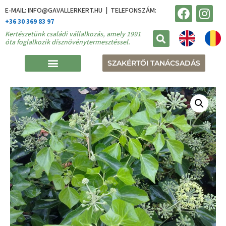
E-MAIL: INFO@GAVALLERKERT.HU | TELEFONSZÁM:
+36 30 369 83 97
Kertészetünk családi vállalkozás, amely 1991
óta foglalkozik dísznövénytermesztéssel.
SZAKÉRTŐI TANÁCSADÁS