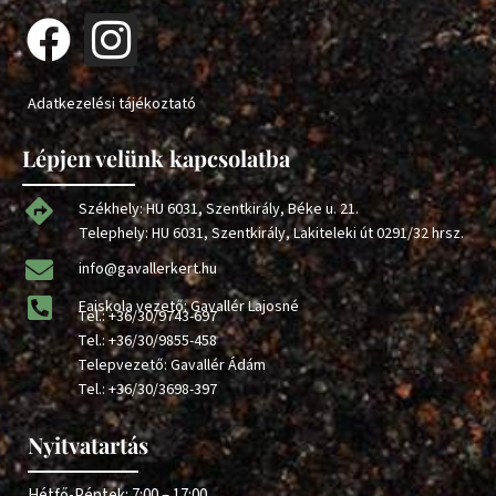
Adatkezelési tájékoztató
Lépjen velünk kapcsolatba
Székhely: HU 6031, Szentkirály, Béke u. 21.
Telephely: HU 6031, Szentkirály, Lakiteleki út 0291/32 hrsz.
info@gavallerkert.hu
Faiskola vezető: Gavallér Lajosné
Tel.:
+36/30/9743-697
Tel.:
+36/30/9855-458
Telepvezető: Gavallér Ádám
Tel.:
+36/30/3698-397
Nyitvatartás
Hétfő-Péntek: 7:00 – 17:00