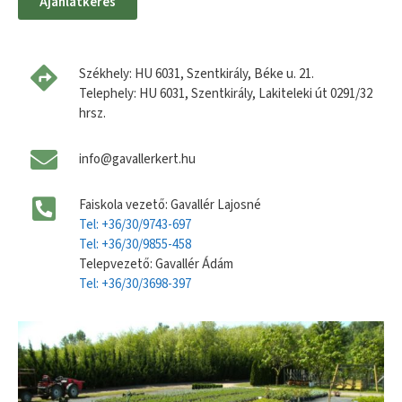
Ajánlatkérés
Székhely: HU 6031, Szentkirály, Béke u. 21.
Telephely: HU 6031, Szentkirály, Lakiteleki út 0291/32
hrsz.
info@gavallerkert.hu
Faiskola vezető: Gavallér Lajosné
Tel: +36/30/9743-697
Tel: +36/30/9855-458
Telepvezető: Gavallér Ádám
Tel: +36/30/3698-397