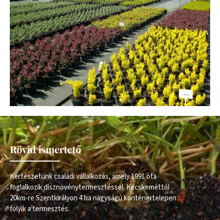
Rövid ismertető
Kertészetünk családi vállalkozás, amely 1991 óta
foglalkozik dísznövénytermesztéssel. Kecskeméttől
20km-re Szentkirályon 4 ha nagyságú konténertelepen
folyik a termesztés.