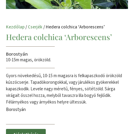
Kezdőlap
/
Cserjék
/ Hedera colchica ‘Arborescens’
Hedera colchica ‘Arborescens’
Borostyán
10-15m magas, örökzöld.
Gyors növekedésű, 10-15 m magasra is felkapaszkodó örökzöld
kúszócserje. Tapadókorongokkal, vagy járulékos gyökerekkel
kapaszkodik. Levele nagy méretű, fényes, sötétzöld. Sárga
virágait ősszel hozza, melyből tavaszra lila bogyó fejlődik.
Félárnyékos vagy árnyékos helyre ültessük.
Borostyán