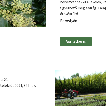
helyezkednek el a levelek, v
figyelhető meg a virág. Tal
árnyéktűrő.
Borostyán
Ajánlatkérés
u. 21.
teleki út 0291/32 hrsz.