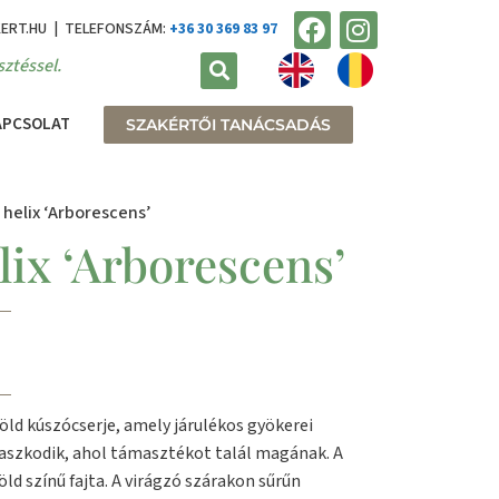
KERT.HU | TELEFONSZÁM:
+36 30 369 83 97
ztéssel.
APCSOLAT
SZAKÉRTŐI TANÁCSADÁS
 helix ‘Arborescens’
ix ‘Arborescens’
öld kúszócserje, amely járulékos gyökerei
aszkodik, ahol támasztékot talál magának. A
öld színű fajta. A virágzó szárakon sűrűn