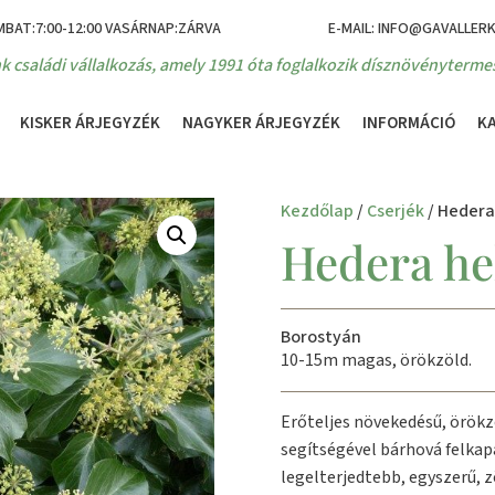
MBAT:7:00-12:00 VASÁRNAP:ZÁRVA
E-MAIL: INFO@GAVALLER
k családi vállalkozás, amely 1991 óta foglalkozik dísznövénytermes
KISKER ÁRJEGYZÉK
NAGYKER ÁRJEGYZÉK
INFORMÁCIÓ
K
Kezdőlap
/
Cserjék
/ Hedera
Hedera hel
Borostyán
10-15m magas, örökzöld.
Erőteljes növekedésű, örökz
segítségével bárhová felkap
legelterjedtebb, egyszerű, z