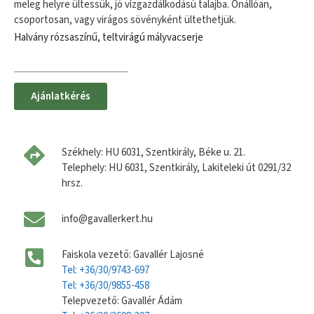
meleg helyre ültessük, jó vízgazdálkodású talajba. Önállóan,
csoportosan, vagy virágos sövényként ültethetjük.
Halvány rózsaszínű, teltvirágú mályvacserje
Ajánlatkérés
Székhely: HU 6031, Szentkirály, Béke u. 21.
Telephely: HU 6031, Szentkirály, Lakiteleki út 0291/32
hrsz.
info@gavallerkert.hu
Faiskola vezető: Gavallér Lajosné
Tel: +36/30/9743-697
Tel: +36/30/9855-458
Telepvezető: Gavallér Ádám