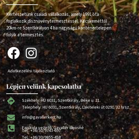
Kertészetünk családi vállalkozás, amely 1991 óta
foglalkozik dísznövénytermesztéssel. Kecskeméttől
20km-re Szentkirályon 4 ha nagyságú konténertelepen
folyik a termesztés.
Adatkezelési tájékoztató
Lépjen velünk kapcsolatba
Székhely: HU 6031, Szentkirály, Béke u. 21.
Telephely: HU 6031, Szentkirály, Lakiteleki út 0291/32 hrsz.
info@gavallerkert.hu
Faiskola vezető: Gavallér Lajosné
Tel.:
+36/30/9743-697
Tel.:
+36/30/9855-458