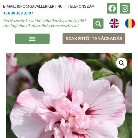
E-MAIL: INFO@GAVALLERKERT.HU | TELEFONSZÁM:
+36 30 369 83 97
Kertészetünk családi vállalkozás, amely 1991
óta foglalkozik dísznövénytermesztéssel.
SZAKÉRTŐI TANÁCSADÁS