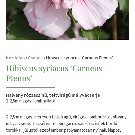
Kezdőlap
/
Cserjék
/ Hibiscus syriacus ‘Carneus Plenus’
Hibiscus syriacus ‘Carneus
Plenus’
Halvány rózsaszínű, teltvirágú mályvacserje
2-2,5m magas, lombhullató.
2-2,5 m magas, mereven felálló ágú, virágos, lombhullató, oltvány
mályvacserje. Tölcséres telt virágai rózsaszín színűek bordó
torokkal, júliustól-szeptemberig folyamatosan nyílnak. Napos,