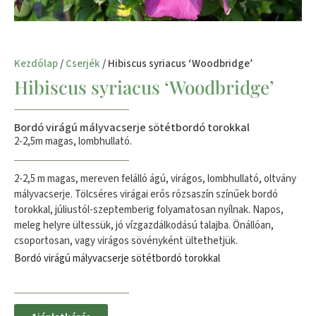
Kezdőlap
/
Cserjék
/ Hibiscus syriacus ‘Woodbridge’
Hibiscus syriacus ‘Woodbridge’
Bordó virágú mályvacserje sötétbordó torokkal
2-2,5m magas, lombhullató.
2-2,5 m magas, mereven felálló ágú, virágos, lombhullató, oltvány
mályvacserje. Tölcséres virágai erős rózsaszín színűek bordó
torokkal, júliustól-szeptemberig folyamatosan nyílnak. Napos,
meleg helyre ültessük, jó vízgazdálkodású talajba. Önállóan,
csoportosan, vagy virágos sövényként ültethetjük.
Bordó virágú mályvacserje sötétbordó torokkal