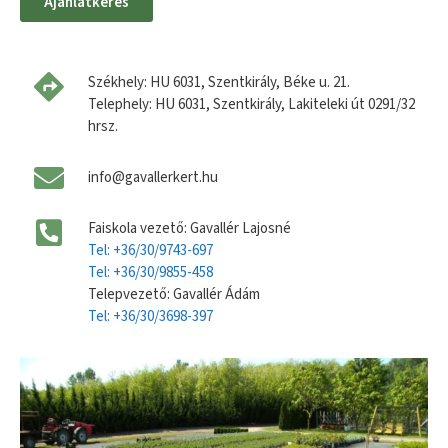
Ajánlatkérés
Székhely: HU 6031, Szentkirály, Béke u. 21.
Telephely: HU 6031, Szentkirály, Lakiteleki út 0291/32
hrsz.
info@gavallerkert.hu
Faiskola vezető: Gavallér Lajosné
Tel: +36/30/9743-697
Tel: +36/30/9855-458
Telepvezető: Gavallér Ádám
Tel: +36/30/3698-397