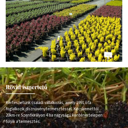
Rövid ismertető
Kertészetünk családi vállalkozás, amely 1991 óta
foglalkozik dísznövénytermesztéssel. Kecskeméttől
20km-re Szentkirályon 4 ha nagyságú konténertelepen
folyik a termesztés.