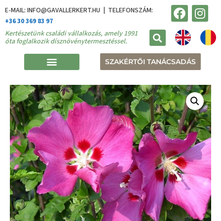
E-MAIL: INFO@GAVALLERKERT.HU | TELEFONSZÁM:
+36 30 369 83 97
Kertészetünk családi vállalkozás, amely 1991
óta foglalkozik dísznövénytermesztéssel.
SZAKÉRTŐI TANÁCSADÁS