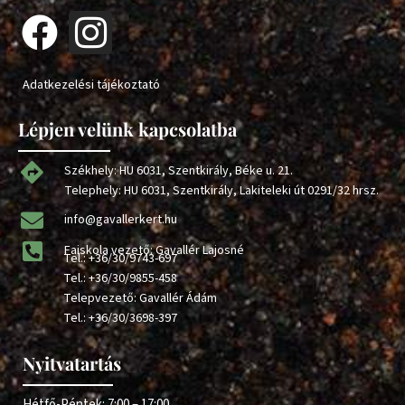
Adatkezelési tájékoztató
Lépjen velünk kapcsolatba
Székhely: HU 6031, Szentkirály, Béke u. 21.
Telephely: HU 6031, Szentkirály, Lakiteleki út 0291/32 hrsz.
info@gavallerkert.hu
Faiskola vezető: Gavallér Lajosné
Tel.:
+36/30/9743-697
Tel.:
+36/30/9855-458
Telepvezető: Gavallér Ádám
Tel.:
+36/30/3698-397
Nyitvatartás
Hétfő-Péntek: 7:00 – 17:00