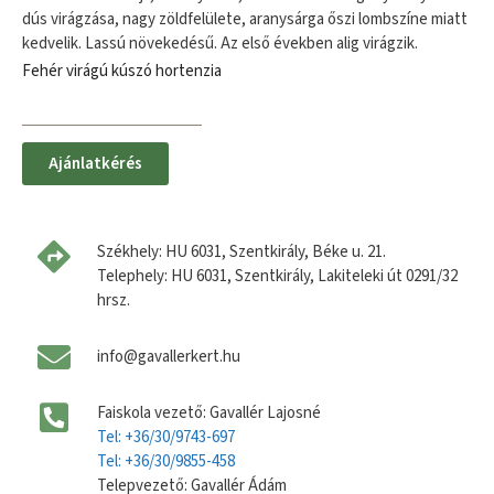
dús virágzása, nagy zöldfelülete, aranysárga őszi lombszíne miatt
kedvelik. Lassú növekedésű. Az első években alig virágzik.
Fehér virágú kúszó hortenzia
Ajánlatkérés
Székhely: HU 6031, Szentkirály, Béke u. 21.
Telephely: HU 6031, Szentkirály, Lakiteleki út 0291/32
hrsz.
info@gavallerkert.hu
Faiskola vezető: Gavallér Lajosné
Tel: +36/30/9743-697
Tel: +36/30/9855-458
Telepvezető: Gavallér Ádám