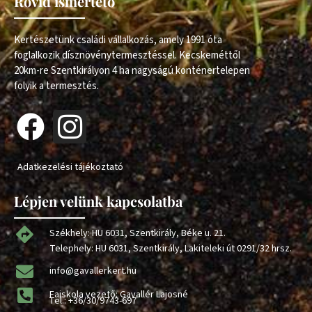
Rövid ismertető
Kertészetünk családi vállalkozás, amely 1991 óta
foglalkozik dísznövénytermesztéssel. Kecskeméttől
20km-re Szentkirályon 4 ha nagyságú konténertelepen
folyik a termesztés.
Adatkezelési tájékoztató
Lépjen velünk kapcsolatba
Székhely: HU 6031, Szentkirály, Béke u. 21.
Telephely: HU 6031, Szentkirály, Lakiteleki út 0291/32 hrsz.
info@gavallerkert.hu
Faiskola vezető: Gavallér Lajosné
Tel.:
+36/30/9743-697