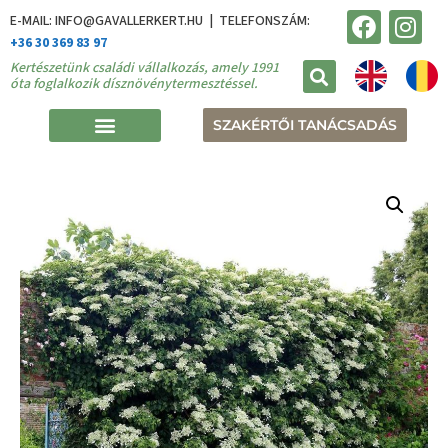
E-MAIL: INFO@GAVALLERKERT.HU | TELEFONSZÁM:
+36 30 369 83 97
Kertészetünk családi vállalkozás, amely 1991
óta foglalkozik dísznövénytermesztéssel.
SZAKÉRTŐI TANÁCSADÁS