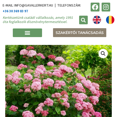
E-MAIL: INFO@GAVALLERKERT.HU | TELEFONSZÁM:
+36 30 369 83 97
Kertészetünk családi vállalkozás, amely 1991
óta foglalkozik dísznövénytermesztéssel.
SZAKÉRTŐI TANÁCSADÁS