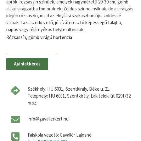
aprók, rózsaszín színűek, amelyek nagyméretű 20-30 cm, gömb
alakú virágzatba tömörülnek. Zöldes színnel nyílnak, de a virágzás
idején rózsaszín, majd az elnyílási szakaszban újra zöldessé
válnak. Laza szerkezetű, jó vízáteresztő képességű talajba,
napos vagy félárnyékos helyre ültessük.
Rózsaszín, gömb virágú hortenzia
Ajánlatkérés
Székhely: HU 6031, Szentkirály, Béke u. 21.
Telephely: HU 6031, Szentkirály, Lakiteleki út 0291/32
hrsz.
info@gavallerkert.hu
Faiskola vezető: Gavallér Lajosné