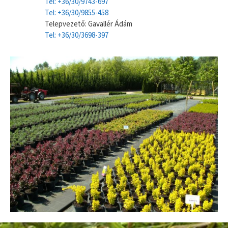
Tel: +36/30/9743-697
Tel: +36/30/9855-458
Telepvezető: Gavallér Ádám
Tel: +36/30/3698-397