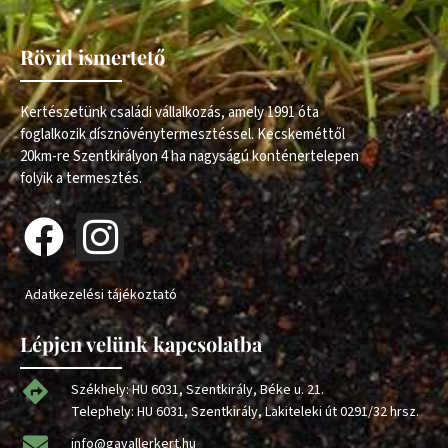
Rövid ismertető
Kertészetünk családi vállalkozás, amely 1991 óta
foglalkozik dísznövénytermesztéssel. Kecskeméttől
20km-re Szentkirályon 4 ha nagyságú konténertelepen
folyik a termesztés.
Adatkezelési tájékoztató
Lépjen velünk kapcsolatba
Székhely: HU 6031, Szentkirály, Béke u. 21.
Telephely: HU 6031, Szentkirály, Lakiteleki út 0291/32 hrsz.
info@gavallerkert.hu