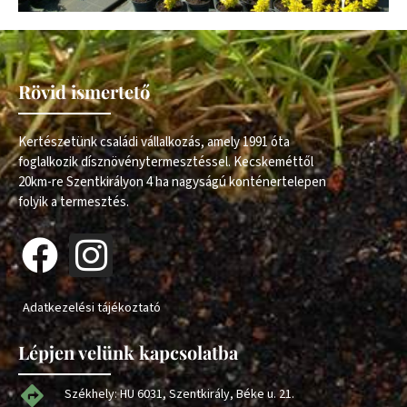
Rövid ismertető
Kertészetünk családi vállalkozás, amely 1991 óta
foglalkozik dísznövénytermesztéssel. Kecskeméttől
20km-re Szentkirályon 4 ha nagyságú konténertelepen
folyik a termesztés.
Adatkezelési tájékoztató
Lépjen velünk kapcsolatba
Székhely: HU 6031, Szentkirály, Béke u. 21.