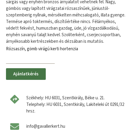
sárgás vagy enyhén bronzos árnyalatot vehetnek fel. Nagy,
gömbös vagy lapított virágzatai rózsaszínűek, júniustól-
szeptemberig nyílnak, mérsékelten méhcsalogató, illata gyenge.
Termése apró toktermés, díszítőértéke nincs. Félárnyékos,
védett fekvést, humuszban gazdag, üde, jó vízgazdálkodású,
enyhén savanyú talajt kedvel. Szoliterként, cserjecsoportban,
árnyékosabb kertrészekben és dézsában is mutatós.
Rózsaszín, gömb virágú kerti hortenzia
Ajánlatkérés
Székhely: HU 6031, Szentkirály, Béke u. 21.
Telephely: HU 6031, Szentkirály, Lakiteleki út 0291/32
hrsz.
info@gavallerkert.hu