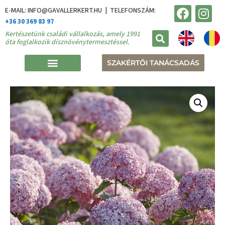
E-MAIL: INFO@GAVALLERKERT.HU | TELEFONSZÁM:
+36 30 369 83 97
Kertészetünk családi vállalkozás, amely 1991
óta foglalkozik dísznövénytermesztéssel.
SZAKÉRTŐI TANÁCSADÁS