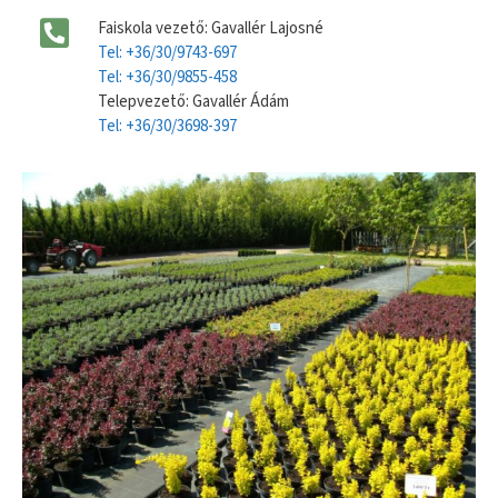
Faiskola vezető: Gavallér Lajosné
Tel: +36/30/9743-697
Tel: +36/30/9855-458
Telepvezető: Gavallér Ádám
Tel: +36/30/3698-397