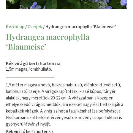
Kezdőlap
/
Cserjék
/ Hydrangea macrophylla ‘Blaumeise’
Hydrangea macrophylla
‘Blaumeise’
Kék virágú kerti hortenzia
1,5m magas, lombhullató.
1,5 méter magasra növő, bokros habitusú, élénkzöld levélzetű,
lombhullatú cserje. A virágok lapítottak, kissé kúpos, tányér
alakúak, nagy méretűek 20-22 cm. A virágzatban a középen
elhelyezkedő virágok meddők, ám ezeket nagyrészt eltakarják a
kobaltkék virágok. A virág színét a talaj kémhatása befolyásolja.
Elsősorban szoliterként érvényesül de növény csoportokban is
gyönyörű látványt nyújt.
Kék virágú kerti hortenzia