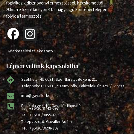
foglalkozik dísznövénytermesztéssel. Kecskeméttől
20km-re Szentkirályon 4 ha nagyságú konténertelepen
folyik a termesztés.
Adatkezelési tájékoztató
Lépjen velünk kapcsolatba
Székhely: HU 6031, Szentkirály, Béke u. 21.
Telephely: HU 6031, Szentkirály, Lakiteleki út 0291/32 hrsz.
info@gavallerkert.hu
Faiskola vezető: Gavallér Lajosné
Tel.:
+36/30/9743-697
Tel.:
+36/30/9855-458
Telepvezető: Gavallér Ádám
Tel.:
+36/30/3698-397