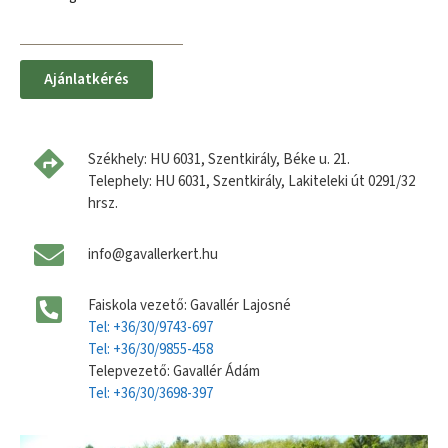
Ajánlatkérés
Székhely: HU 6031, Szentkirály, Béke u. 21.
Telephely: HU 6031, Szentkirály, Lakiteleki út 0291/32
hrsz.
info@gavallerkert.hu
Faiskola vezető: Gavallér Lajosné
Tel: +36/30/9743-697
Tel: +36/30/9855-458
Telepvezető: Gavallér Ádám
Tel: +36/30/3698-397