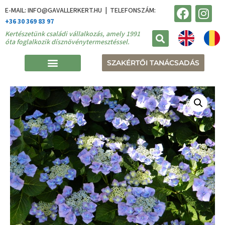
E-MAIL: INFO@GAVALLERKERT.HU | TELEFONSZÁM:
+36 30 369 83 97
Kertészetünk családi vállalkozás, amely 1991
óta foglalkozik dísznövénytermesztéssel.
SZAKÉRTŐI TANÁCSADÁS