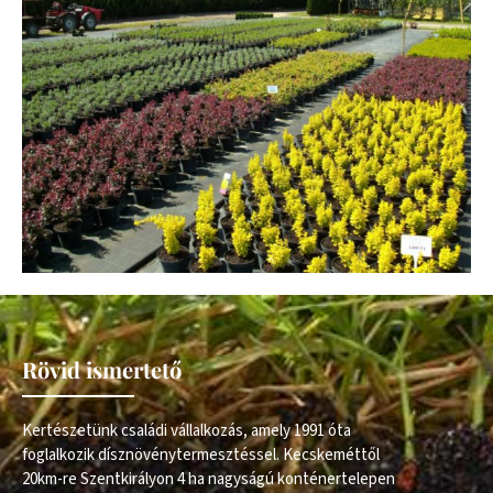
Rövid ismertető
Kertészetünk családi vállalkozás, amely 1991 óta
foglalkozik dísznövénytermesztéssel. Kecskeméttől
20km-re Szentkirályon 4 ha nagyságú konténertelepen