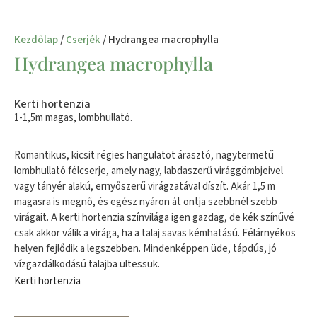
Kezdőlap
/
Cserjék
/ Hydrangea macrophylla
Hydrangea macrophylla
Kerti hortenzia
1-1,5m magas, lombhullató.
Romantikus, kicsit régies hangulatot árasztó, nagytermetű
lombhullató félcserje, amely nagy, labdaszerű virággömbjeivel
vagy tányér alakú, ernyőszerű virágzatával díszít. Akár 1,5 m
magasra is megnő, és egész nyáron át ontja szebbnél szebb
virágait. A kerti hortenzia színvilága igen gazdag, de kék színűvé
csak akkor válik a virága, ha a talaj savas kémhatású. Félárnyékos
helyen fejlődik a legszebben. Mindenképpen üde, tápdús, jó
vízgazdálkodású talajba ültessük.
Kerti hortenzia