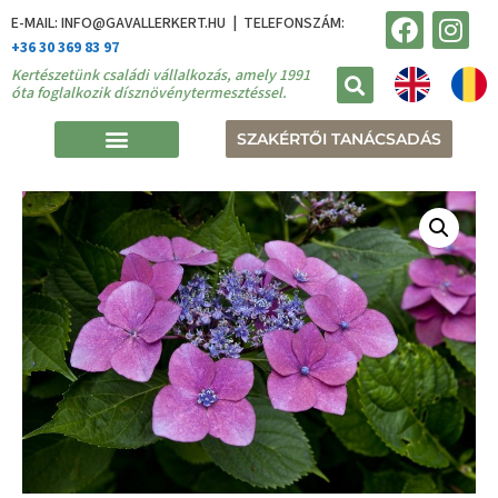
E-MAIL: INFO@GAVALLERKERT.HU | TELEFONSZÁM:
+36 30 369 83 97
Kertészetünk családi vállalkozás, amely 1991
óta foglalkozik dísznövénytermesztéssel.
SZAKÉRTŐI TANÁCSADÁS