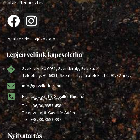
folyik a termesztés.
Adatkezelési tájékoztató
Lépjen velünk kapcsolatba
Székhely: HU 6031, Szentkirály, Béke u. 21.
Telephely: HU 6031, Szentkirály, Lakiteleki út 0291/32 hrsz.
info@gavallerkert.hu
Faiskola vezető: Gavallér Lajosné
Tel.:
+36/30/9743-697
Tel.:
+36/30/9855-458
Telepvezető: Gavallér Ádám
Tel.:
+36/30/3698-397
Nyitvatartás