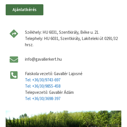
Ajánlatkérés
Székhely: HU 6031, Szentkirály, Béke u. 21.
Telephely: HU 6031, Szentkirály, Lakiteleki út 0291/32
hrsz.
info@gavallerkert.hu
Faiskola vezető: Gavallér Lajosné
Tel: +36/30/9743-697
Tel: +36/30/9855-458
Telepvezető: Gavallér Ádám
Tel: +36/30/3698-397