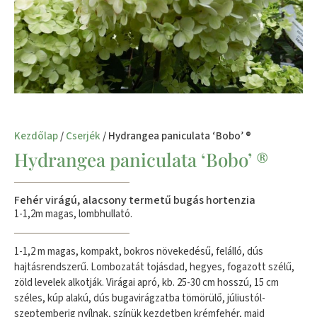
Kezdőlap
/
Cserjék
/ Hydrangea paniculata ‘Bobo’ ®
Hydrangea paniculata ‘Bobo’ ®
Fehér virágú, alacsony termetű bugás hortenzia
1-1,2m magas, lombhullató.
1-1,2 m magas, kompakt, bokros növekedésű, felálló, dús
hajtásrendszerű. Lombozatát tojásdad, hegyes, fogazott szélű,
zöld levelek alkotják. Virágai apró, kb. 25-30 cm hosszú, 15 cm
széles, kúp alakú, dús bugavirágzatba tömörülő, júliustól-
szeptemberig nyílnak, színük kezdetben krémfehér, majd