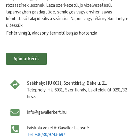
rózsaszínek lesznek. Laza szerkezetű, jó vízelvezetésű,
tápanyagban gazdag, üde, semleges vagy enyhén savas
kémhatású talaj ideális a számára. Napos vagy félárnyékos helyre
ültessük.
Fehér virágú, alacsony termetű bugás hortenzia
Ajánlatkérés
Székhely: HU 6031, Szentkirály, Béke u. 21.
Telephely: HU 6031, Szentkirály, Lakiteleki út 0291/32
hrsz.
info@gavallerkert.hu
Faiskola vezető: Gavallér Lajosné
Tel: +36/30/9743-697