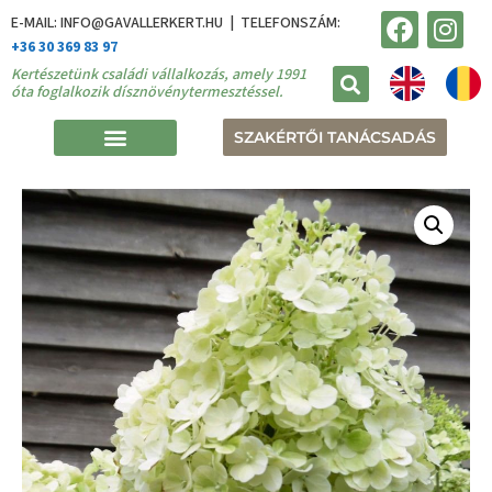
E-MAIL: INFO@GAVALLERKERT.HU | TELEFONSZÁM:
+36 30 369 83 97
Kertészetünk családi vállalkozás, amely 1991
óta foglalkozik dísznövénytermesztéssel.
SZAKÉRTŐI TANÁCSADÁS