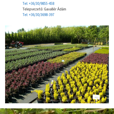
Tel: +36/30/9855-458
Telepvezető: Gavallér Ádám
Tel: +36/30/3698-397