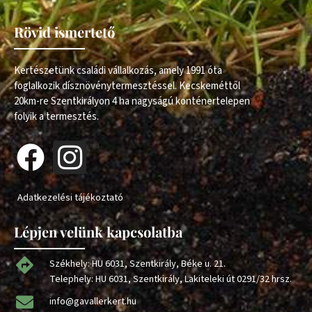
Rövid ismertető
Kertészetünk családi vállalkozás, amely 1991 óta
foglalkozik dísznövénytermesztéssel. Kecskeméttől
20km-re Szentkirályon 4 ha nagyságú konténertelepen
folyik a termesztés.
Adatkezelési tájékoztató
Lépjen velünk kapcsolatba
Székhely: HU 6031, Szentkirály, Béke u. 21.
Telephely: HU 6031, Szentkirály, Lakiteleki út 0291/32 hrsz.
info@gavallerkert.hu