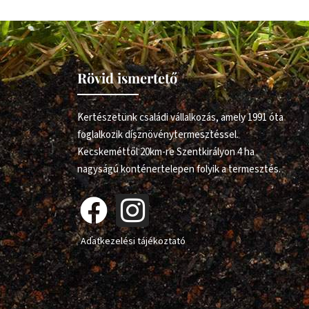
Rövid ismertető
Kertészetünk családi vállalkozás, amely 1991 óta
foglalkozik dísznövénytermesztéssel.
Kecskeméttől 20km-re Szentkirályon 4 ha
nagyságú konténertelepen folyik a termesztés.
Adatkezelési tájékoztató