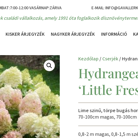
MBAT:7:00-12:00 VASÁRNAP:ZÁRVA
E-MAIL: INFO@GAVALLER
k családi vállalkozás, amely 1991 óta foglalkozik dísznövénytermes
KISKER ÁRJEGYZÉK
NAGYKER ÁRJEGYZÉK
INFORMÁCIÓ
K
Kezdőlap
/
Cserjék
/ Hydran
Hydrangea
‘Little Fr
Lime szinű, törpe bugás ho
70-100cm magas, 70-100cm s
0,8-2 m magas, 0,8-1,5 m szé