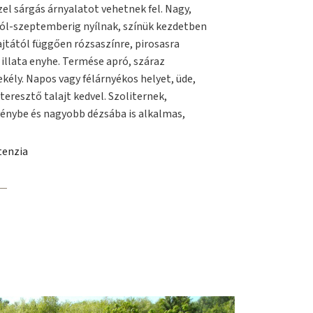
el sárgás árnyalatot vehetnek fel. Nagy,
tól-szeptemberig nyílnak, színük kezdetben
ajtától függően rózsaszínre, pirosasra
illata enyhe. Termése apró, száraz
kély. Napos vagy félárnyékos helyet, üde,
eresztő talajt kedvel. Szoliternek,
vénybe és nagyobb dézsába is alkalmas,
tenzia