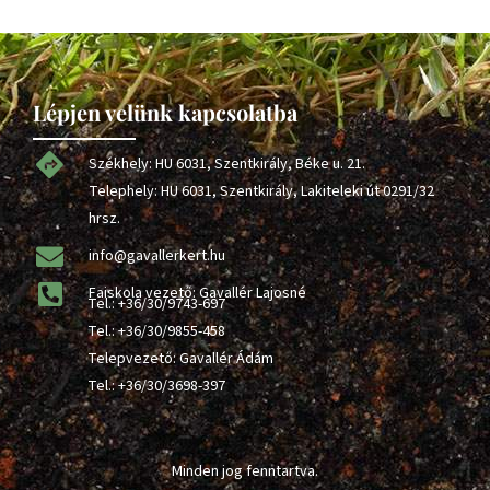
Lépjen velünk kapcsolatba
Székhely: HU 6031, Szentkirály, Béke u. 21.
Telephely: HU 6031, Szentkirály, Lakiteleki út 0291/32
hrsz.
info@gavallerkert.hu
Faiskola vezető: Gavallér Lajosné
Tel.:
+36/30/9743-697
Tel.:
+36/30/9855-458
Telepvezető: Gavallér Ádám
Tel.:
+36/30/3698-397
Minden jog fenntartva.