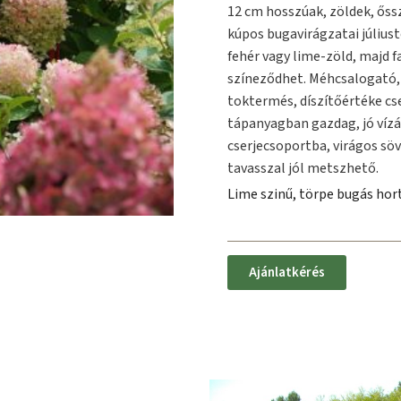
12 cm hosszúak, zöldek, őssz
kúpos bugavirágzatai július
fehér vagy lime-zöld, majd f
színeződhet. Méhcsalogató, 
toktermés, díszítőértéke cse
tápanyagban gazdag, jó vízát
cserjecsoportba, virágos sö
tavasszal jól metszhető.
Lime szinű, törpe bugás hor
Ajánlatkérés