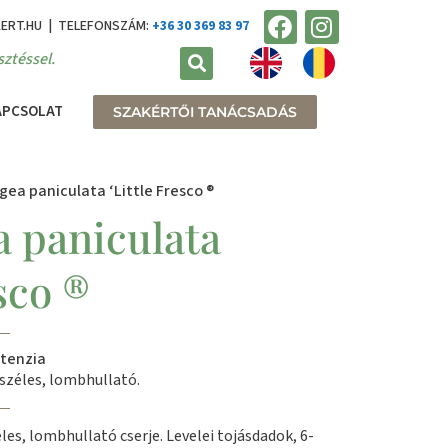
KERT.HU | TELEFONSZÁM:
+36 30 369 83 97
ztéssel.
APCSOLAT
SZAKÉRTŐI TANÁCSADÁS
gea paniculata ‘Little Fresco ®
 paniculata
esco ®
rtenzia
zéles, lombhullató.
les, lombhullató cserje. Levelei tojásdadok, 6-