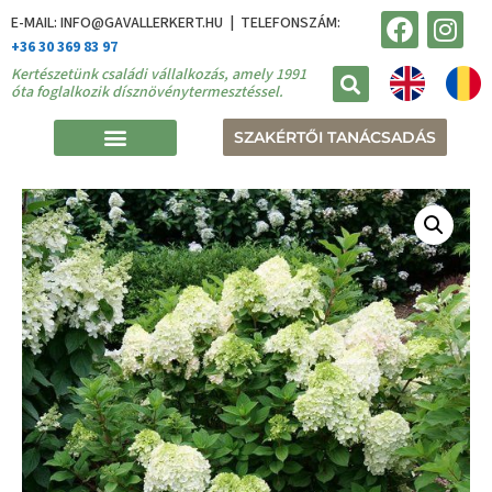
E-MAIL: INFO@GAVALLERKERT.HU | TELEFONSZÁM:
+36 30 369 83 97
Kertészetünk családi vállalkozás, amely 1991
óta foglalkozik dísznövénytermesztéssel.
SZAKÉRTŐI TANÁCSADÁS