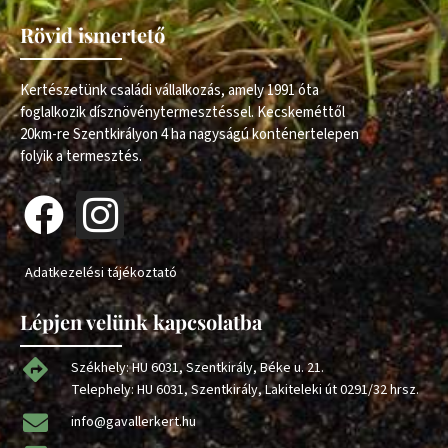
Rövid ismertető
Kertészetünk családi vállalkozás, amely 1991 óta
foglalkozik dísznövénytermesztéssel. Kecskeméttől
20km-re Szentkirályon 4 ha nagyságú konténertelepen
folyik a termesztés.
Adatkezelési tájékoztató
Lépjen velünk kapcsolatba
Székhely: HU 6031, Szentkirály, Béke u. 21.
Telephely: HU 6031, Szentkirály, Lakiteleki út 0291/32 hrsz.
info@gavallerkert.hu