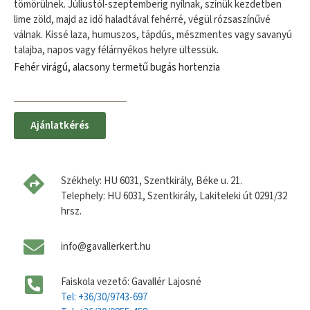
tömörülnek. Júliustól-szeptemberig nyílnak, színük kezdetben
lime zöld, majd az idő haladtával fehérré, végül rózsaszínűvé
válnak. Kissé laza, humuszos, tápdús, mészmentes vagy savanyú
talajba, napos vagy félárnyékos helyre ültessük.
Fehér virágú, alacsony termetű bugás hortenzia
Ajánlatkérés
Székhely: HU 6031, Szentkirály, Béke u. 21.
Telephely: HU 6031, Szentkirály, Lakiteleki út 0291/32
hrsz.
info@gavallerkert.hu
Faiskola vezető: Gavallér Lajosné
Tel: +36/30/9743-697