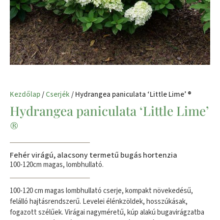
Kezdőlap
/
Cserjék
/ Hydrangea paniculata ‘Little Lime’ ®
Hydrangea paniculata ‘Little Lime’
®
Fehér virágú, alacsony termetű bugás hortenzia
100-120cm magas, lombhullató.
100-120 cm magas lombhullató cserje, kompakt növekedésű,
felálló hajtásrendszerű. Levelei élénkzöldek, hosszúkásak,
fogazott szélűek. Virágai nagyméretű, kúp alakú bugavirágzatba