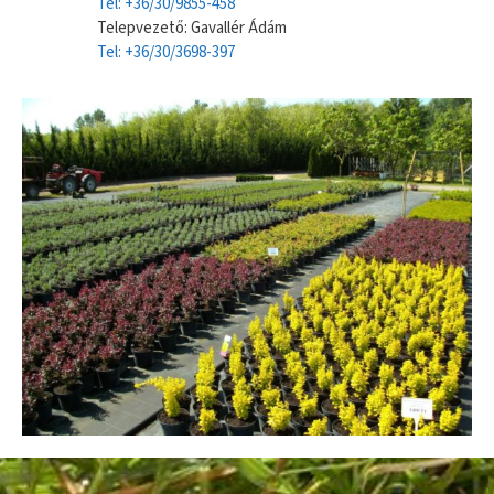
Tel: +36/30/9855-458
Telepvezető: Gavallér Ádám
Tel: +36/30/3698-397