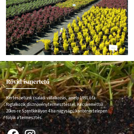
Rövid ismertető
Kertészetünk családi vállalkozás, amely 1991 óta
foglalkozik dísznövénytermesztéssel. Kecskeméttől
20km-re Szentkirályon 4 ha nagyságú konténertelepen
folyik a termesztés.