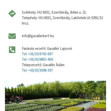
Székhely: HU 6031, Szentkirály, Béke u. 21.
Telephely: HU 6031, Szentkirály, Lakiteleki út 0291/32
hrsz.
info@gavallerkert.hu
Faiskola vezető: Gavallér Lajosné
Tel: +36/30/9743-697
Tel: +36/30/9855-458
Telepvezető: Gavallér Ádám
Tel: +36/30/3698-397