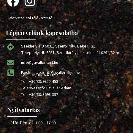
Adatkezelési tájékoztató
Lépjen velünk kapcsolatba
Székhely: HU 6031, Szentkirály, Béke u. 21.
Telephely: HU 6031, Szentkirály, Lakiteleki út 0291/32 hrsz.
info@gavallerkert.hu
Faiskola vezető: Gavallér Lajosné
Tel.:
+36/30/9743-697
Tel.:
+36/30/9855-458
Telepvezető: Gavallér Ádám
Tel.:
+36/30/3698-397
Nyitvatartás
Hétfő-Péntek: 7:00 – 17:00