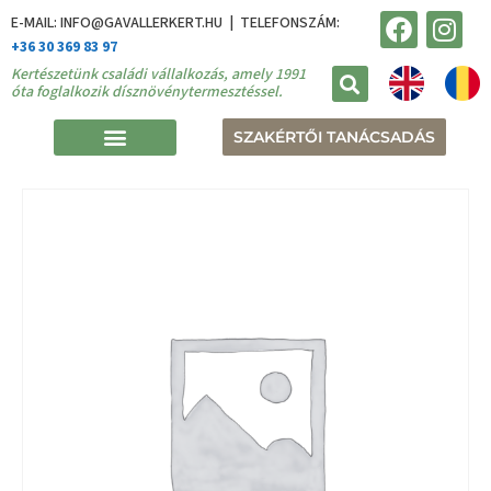
E-MAIL: INFO@GAVALLERKERT.HU | TELEFONSZÁM:
+36 30 369 83 97
Kertészetünk családi vállalkozás, amely 1991
óta foglalkozik dísznövénytermesztéssel.
SZAKÉRTŐI TANÁCSADÁS