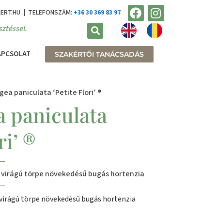
KERT.HU | TELEFONSZÁM:
+36 30 369 83 97
ztéssel.
APCSOLAT
SZAKÉRTŐI TANÁCSADÁS
ea paniculata ‘Petite Flori’ ®
 paniculata
ri’ ®
 virágú törpe növekedésű bugás hortenzia
virágú törpe növekedésű bugás hortenzia