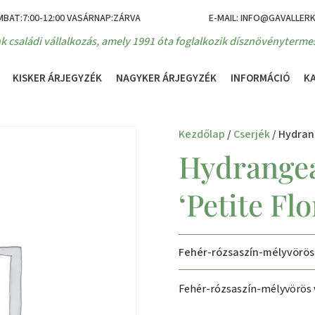
MBAT:7:00-12:00 VASÁRNAP:ZÁRVA
E-MAIL: INFO@GAVALLER
k családi vállalkozás, amely 1991 óta foglalkozik dísznövénytermes
KISKER ÁRJEGYZÉK
NAGYKER ÁRJEGYZÉK
INFORMÁCIÓ
K
Kezdőlap
/
Cserjék
/ Hydrang
Hydrangea
‘Petite Flo
Fehér-rózsaszín-mélyvörös
Fehér-rózsaszín-mélyvörös 