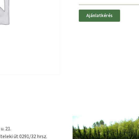
Ajánlatkérés
u. 21.
teleki út 0291/32 hrsz.