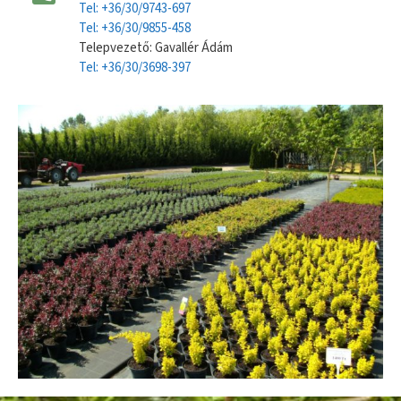
Tel: +36/30/9743-697
Tel: +36/30/9855-458
Telepvezető: Gavallér Ádám
Tel: +36/30/3698-397