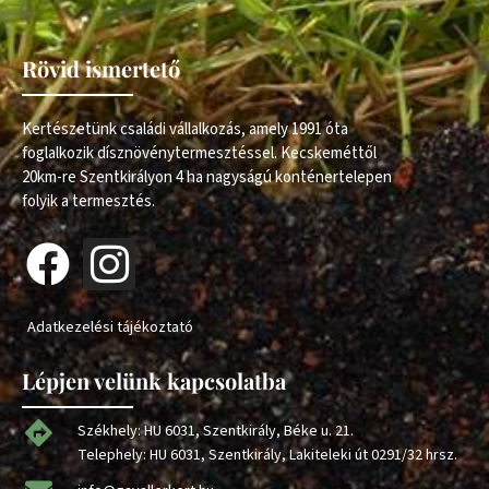
Rövid ismertető
Kertészetünk családi vállalkozás, amely 1991 óta
foglalkozik dísznövénytermesztéssel. Kecskeméttől
20km-re Szentkirályon 4 ha nagyságú konténertelepen
folyik a termesztés.
Adatkezelési tájékoztató
Lépjen velünk kapcsolatba
Székhely: HU 6031, Szentkirály, Béke u. 21.
Telephely: HU 6031, Szentkirály, Lakiteleki út 0291/32 hrsz.