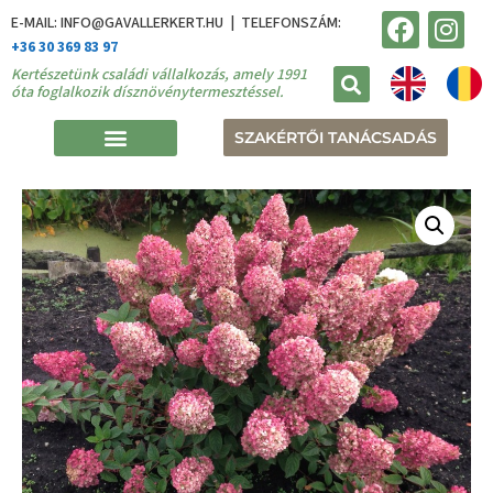
E-MAIL: INFO@GAVALLERKERT.HU | TELEFONSZÁM:
+36 30 369 83 97
Kertészetünk családi vállalkozás, amely 1991
óta foglalkozik dísznövénytermesztéssel.
SZAKÉRTŐI TANÁCSADÁS