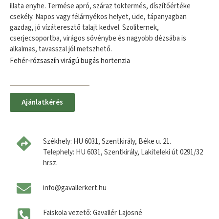
illata enyhe. Termése apró, száraz toktermés, díszítőértéke
csekély. Napos vagy félárnyékos helyet, üde, tápanyagban
gazdag, jó vízáteresztő talajt kedvel. Szoliternek,
cserjecsoportba, virágos sövénybe és nagyobb dézsába is
alkalmas, tavasszal jól metszhető.
Fehér-rózsaszín virágú bugás hortenzia
Ajánlatkérés
Székhely: HU 6031, Szentkirály, Béke u. 21.
Telephely: HU 6031, Szentkirály, Lakiteleki út 0291/32
hrsz.
info@gavallerkert.hu
Faiskola vezető: Gavallér Lajosné