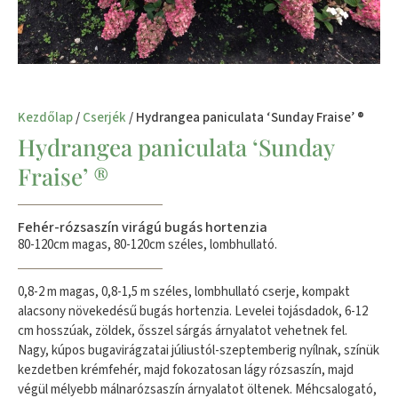
Kezdőlap
/
Cserjék
/ Hydrangea paniculata ‘Sunday Fraise’ ®
Hydrangea paniculata ‘Sunday
Fraise’ ®
Fehér-rózsaszín virágú bugás hortenzia
80-120cm magas, 80-120cm széles, lombhullató.
0,8-2 m magas, 0,8-1,5 m széles, lombhullató cserje, kompakt
alacsony növekedésű bugás hortenzia. Levelei tojásdadok, 6-12
cm hosszúak, zöldek, ősszel sárgás árnyalatot vehetnek fel.
Nagy, kúpos bugavirágzatai júliustól-szeptemberig nyílnak, színük
kezdetben krémfehér, majd fokozatosan lágy rózsaszín, majd
végül mélyebb málnarózsaszín árnyalatot öltenek. Méhcsalogató,