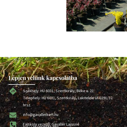
Lépjen velünk kapcsolatba
Székhely: HU 6031, Szentkirály, Béke u. 21.
Telephely: HU 6031, Szentkirály, Lakiteleki út 0291/32
hrsz.
info@gavallerkert.hu
Faiskola vezető: Gavallér Lajosné