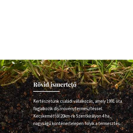
Rövid ismertető
Kertészetünk családi vállalkozás, amely 1991 óta
foglalkozik dísznövénytermesztéssel.
Kecskeméttől 20km-re Szentkirályon 4 ha
nagyságú konténertelepen folyik a termesztés.