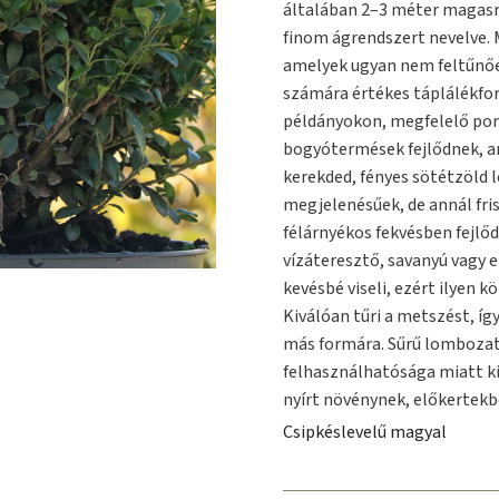
általában 2–3 méter magasra 
finom ágrendszert nevelve. M
amelyek ugyan nem feltűnőe
számára értékes táplálékfor
példányokon, megfelelő porz
bogyótermések fejlődnek, a
kerekded, fényes sötétzöld 
megjelenésűek, de annál fri
félárnyékos fekvésben fejlő
vízáteresztő, savanyú vagy e
kevésbé viseli, ezért ilyen k
Kiválóan tűri a metszést, í
más formára. Sűrű lombozata
felhasználhatósága miatt ki
nyírt növénynek, előkertekb
Csipkéslevelű magyal