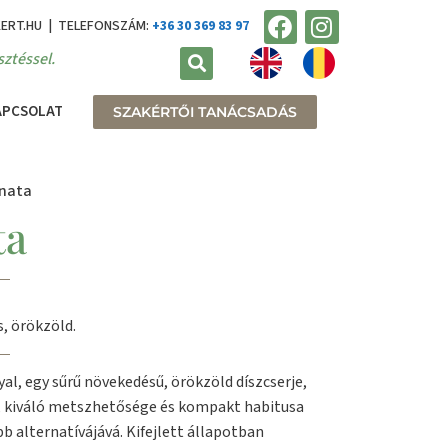
KERT.HU | TELEFONSZÁM:
+36 30 369 83 97
ztéssel.
APCSOLAT
SZAKÉRTŐI TANÁCSADÁS
enata
ta
, örökzöld.
l, egy sűrű növekedésű, örökzöld díszcserje,
i, kiváló metszhetősége és kompakt habitusa
b alternatívájává. Kifejlett állapotban