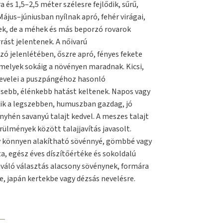
és 1,5–2,5 méter szélesre fejlődik, sűrű,
ájus–júniusban nyílnak apró, fehér virágai,
k, de a méhek és más beporzó rovarok
rást jelentenek. A nőivarú
ó jelenlétében, őszre apró, fényes fekete
melyek sokáig a növényen maradnak. Kicsi,
levelei a puszpángéhoz hasonló
ssebb, élénkebb hatást keltenek. Napos vagy
dik a legszebben, humuszban gazdag, jó
nyhén savanyú talajt kedvel. A meszes talajt
örülmények között talajjavítás javasolt.
gy könnyen alakítható sövénnyé, gömbbé vagy
, egész éves díszítőértéke és sokoldalú
váló választás alacsony sövénynek, formára
e, japán kertekbe vagy dézsás nevelésre.