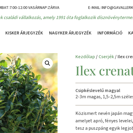
MBAT:7:00-12:00 VASÁRNAP:ZÁRVA
E-MAIL: INFO@GAVALLER
k családi vállalkozás, amely 1991 óta foglalkozik dísznövénytermes
KISKER ÁRJEGYZÉK
NAGYKER ÁRJEGYZÉK
INFORMÁCIÓ
K
Kezdőlap
/
Cserjék
/ Ilex cr
Ilex crena
Csipkéslevelű magyal
2-3m magas, 1,5-2,5m széles
Közismert nevén japán magya
amelyet apró, fényes levele
tesz a puszpáng egyik legjob