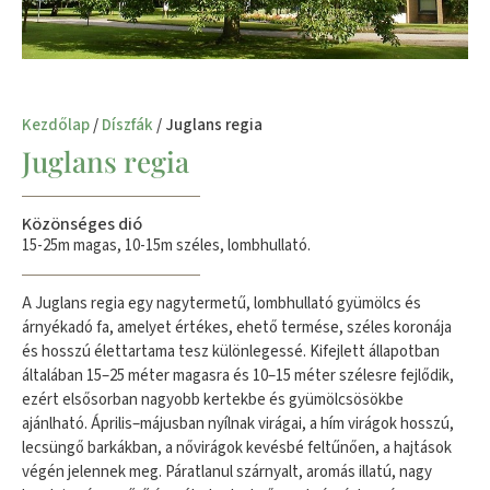
Kezdőlap
/
Díszfák
/ Juglans regia
Juglans regia
Közönséges dió
15-25m magas, 10-15m széles, lombhullató.
A Juglans regia egy nagytermetű, lombhullató gyümölcs és
árnyékadó fa, amelyet értékes, ehető termése, széles koronája
és hosszú élettartama tesz különlegessé. Kifejlett állapotban
általában 15–25 méter magasra és 10–15 méter szélesre fejlődik,
ezért elsősorban nagyobb kertekbe és gyümölcsösökbe
ajánlható. Április–májusban nyílnak virágai, a hím virágok hosszú,
lecsüngő barkákban, a nővirágok kevésbé feltűnően, a hajtások
végén jelennek meg. Páratlanul szárnyalt, aromás illatú, nagy