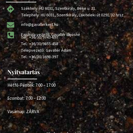
Székhely: HU 6031, Szentkirály, Béke u. 21.
Telephely: HU 6031, Szentkirály, Lakiteleki út 0291/32 hrsz.
info@gavallerkert.hu
Faiskola vezető: Gavallér Lajosné
Tel.:
+36/30/9743-697
Tel.:
+36/30/9855-458
Telepvezető: Gavallér Ádám
Tel.:
+36/30/3698-397
Nyitvatartás
Hétfő-Péntek: 7:00 – 17:00
Szombat: 7:00 – 12:00
Vasárnap: ZÁRVA