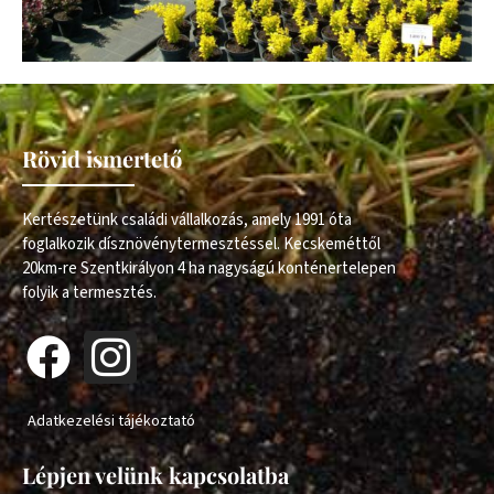
Rövid ismertető
Kertészetünk családi vállalkozás, amely 1991 óta
foglalkozik dísznövénytermesztéssel. Kecskeméttől
20km-re Szentkirályon 4 ha nagyságú konténertelepen
folyik a termesztés.
Adatkezelési tájékoztató
Lépjen velünk kapcsolatba