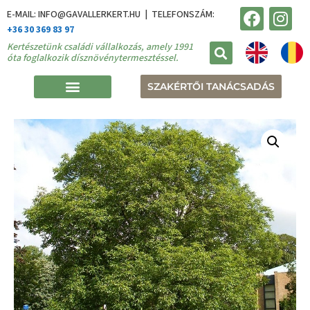
E-MAIL: INFO@GAVALLERKERT.HU | TELEFONSZÁM:
+36 30 369 83 97
Kertészetünk családi vállalkozás, amely 1991
óta foglalkozik dísznövénytermesztéssel.
SZAKÉRTŐI TANÁCSADÁS