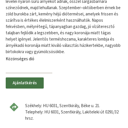
levelei nyáron sűrű árnyékot adnak, ősszel sárgásbarnára
színeződnek, majd lehullanak. Szeptember–októberben érnek be
zöld burokba zárt, kemény héjú diótermései, amelyek frissen és
szárítva is értékes élelmiszerként használhatók. Napos
fekvésben, mélyrétegű, tápanyagban gazdag, jó vízáteresztő
talajban fejlődik a legszebben, és nagy koronája miatt tágas
helyet igényel. Jelentős terméshozama, karakteres lombja és
árnyékadó koronája miatt kiváló választás házikertekbe, nagyobb
birtokokra vagy gyümölcsösökbe.
Közönséges dió
Ajánlatkérés
Székhely: HU 6031, Szentkirály, Béke u. 21.
Telephely: HU 6031, Szentkirály, Lakiteleki út 0291/32
hrsz.