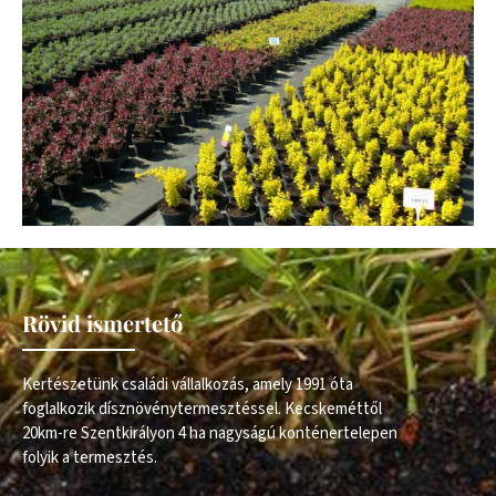
Rövid ismertető
Kertészetünk családi vállalkozás, amely 1991 óta
foglalkozik dísznövénytermesztéssel. Kecskeméttől
20km-re Szentkirályon 4 ha nagyságú konténertelepen
folyik a termesztés.