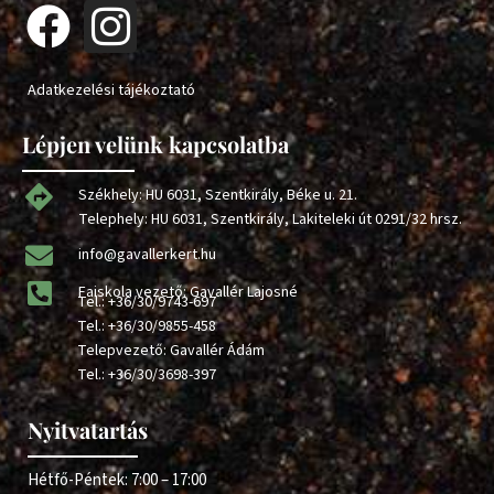
Adatkezelési tájékoztató
Lépjen velünk kapcsolatba
Székhely: HU 6031, Szentkirály, Béke u. 21.
Telephely: HU 6031, Szentkirály, Lakiteleki út 0291/32 hrsz.
info@gavallerkert.hu
Faiskola vezető: Gavallér Lajosné
Tel.:
+36/30/9743-697
Tel.:
+36/30/9855-458
Telepvezető: Gavallér Ádám
Tel.:
+36/30/3698-397
Nyitvatartás
Hétfő-Péntek: 7:00 – 17:00