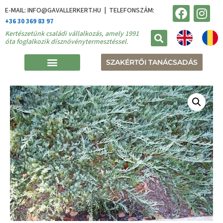
E-MAIL: INFO@GAVALLERKERT.HU | TELEFONSZÁM:
+36 30 369 83 97
Kertészetünk családi vállalkozás, amely 1991
óta foglalkozik dísznövénytermesztéssel.
SZAKÉRTŐI TANÁCSADÁS