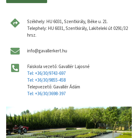
Székhely: HU 6031, Szentkirály, Béke u. 21.
Telephely: HU 6031, Szentkirály, Lakiteleki út 0291/32
hrsz.
info@gavallerkert.hu
Faiskola vezető: Gavallér Lajosné
Tel: +36/30/9743-697
Tel: +36/30/9855-458
Telepvezető: Gavallér Ádám
Tel: +36/30/3698-397