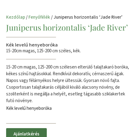
Kezdőlap
/
Fenyőfélék
/ Juniperus horizontalis ‘Jade River’
Juniperus horizontalis ‘Jade River’
Kék levelű henyeboróka
15-20cm magas, 125-200 cm széles, kék.
15-20 cm magas, 125-200 cm szélesen elterülő talajtakaró boróka,
kékes színű hajtásokkal. Rendkívül dekoratív, cérnaszerű ágak.
Napos vagy félárnyékos helyre ültessük. Gyorsan növő fajta.
Csoportosan talajtakarás céljából kiváló alacsony növény, de
szoliterként is megállja a helyét, esetleg tágasabb sziklakertek
futó növénye.
Kék levelű henyeboróka
Ajánlatkérés