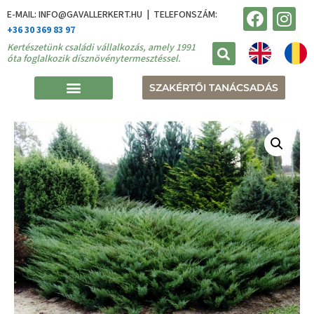
E-MAIL: INFO@GAVALLERKERT.HU | TELEFONSZÁM:
+36 30 369 83 97
Kertészetünk családi vállalkozás, amely 1991
óta foglalkozik dísznövénytermesztéssel.
SZAKÉRTŐI TANÁCSADÁS