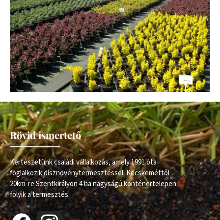
Rövid ismertető
Kertészetünk családi vállalkozás, amely 1991 óta
foglalkozik dísznövénytermesztéssel. Kecskeméttől
20km-re Szentkirályon 4 ha nagyságú konténertelepen
folyik a termesztés.