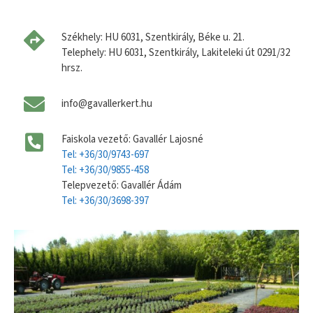
Székhely: HU 6031, Szentkirály, Béke u. 21.
Telephely: HU 6031, Szentkirály, Lakiteleki út 0291/32
hrsz.
info@gavallerkert.hu
Faiskola vezető: Gavallér Lajosné
Tel: +36/30/9743-697
Tel: +36/30/9855-458
Telepvezető: Gavallér Ádám
Tel: +36/30/3698-397