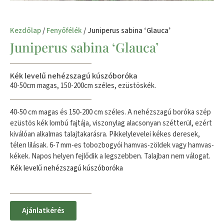
Kezdőlap
/
Fenyőfélék
/ Juniperus sabina ‘Glauca’
Juniperus sabina ‘Glauca’
Kék levelű nehézszagú kúszóboróka
40-50cm magas, 150-200cm széles, ezüstöskék.
40-50 cm magas és 150-200 cm széles. A nehézszagú boróka szép
ezüstös kék lombú fajtája, viszonylag alacsonyan szétterül, ezért
kiválóan alkalmas talajtakarásra. Pikkelylevelei kékes deresek,
télen lilásak. 6-7 mm-es tobozbogyói hamvas-zöldek vagy hamvas-
kékek. Napos helyen fejlődik a legszebben. Talajban nem válogat.
Kék levelű nehézszagú kúszóboróka
Ajánlatkérés