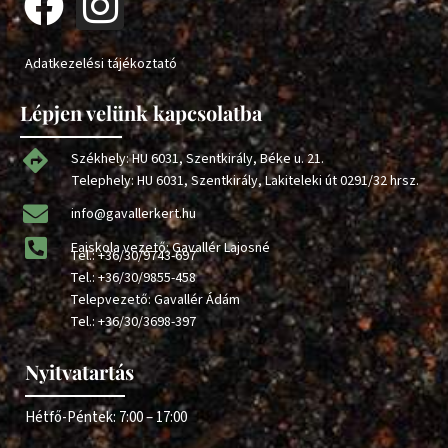
Adatkezelési tájékoztató
Lépjen velünk kapcsolatba
Székhely: HU 6031, Szentkirály, Béke u. 21.
Telephely: HU 6031, Szentkirály, Lakiteleki út 0291/32 hrsz.
info@gavallerkert.hu
Faiskola vezető: Gavallér Lajosné
Tel.:
+36/30/9743-697
Tel.:
+36/30/9855-458
Telepvezető: Gavallér Ádám
Tel.:
+36/30/3698-397
Nyitvatartás
Hétfő-Péntek: 7:00 – 17:00