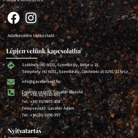
Adatkezelési tájékoztató
Lépjen velünk kapcsolatba
Székhely: HU 6031, Szentkirály, Béke u. 21.
Telephely: HU 6031, Szentkirály, Lakiteleki út 0291/32 hrsz.
info@gavallerkert.hu
Faiskola vezető: Gavallér Lajosné
Tel.:
+36/30/9743-697
Tel.:
+36/30/9855-458
Telepvezető: Gavallér Ádám
Tel.:
+36/30/3698-397
Nyitvatartás