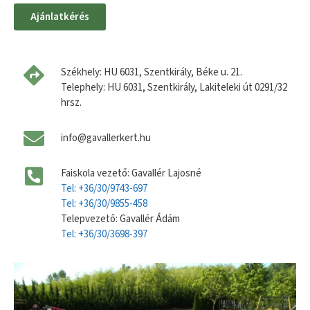
Ajánlatkérés
Székhely: HU 6031, Szentkirály, Béke u. 21.
Telephely: HU 6031, Szentkirály, Lakiteleki út 0291/32
hrsz.
info@gavallerkert.hu
Faiskola vezető: Gavallér Lajosné
Tel: +36/30/9743-697
Tel: +36/30/9855-458
Telepvezető: Gavallér Ádám
Tel: +36/30/3698-397