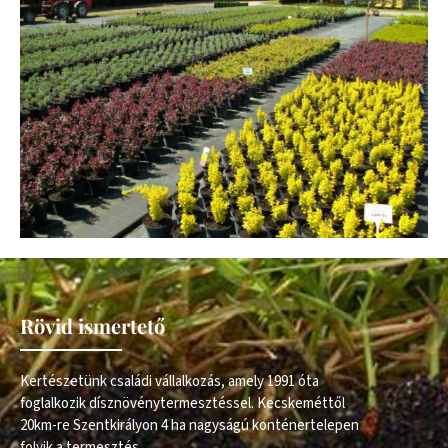
Rövid ismertető
Kertészetünk családi vállalkozás, amely 1991 óta
foglalkozik dísznövénytermesztéssel. Kecskeméttől
20km-re Szentkirályon 4 ha nagyságú konténertelepen
folyik a termesztés.