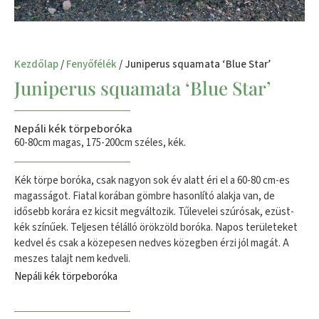
Kezdőlap
/
Fenyőfélék
/ Juniperus squamata ‘Blue Star’
Juniperus squamata ‘Blue Star’
Nepáli kék törpeboróka
60-80cm magas, 175-200cm széles, kék.
Kék törpe boróka, csak nagyon sok év alatt éri el a 60-80 cm-es
magasságot. Fiatal korában gömbre hasonlító alakja van, de
idősebb korára ez kicsit megváltozik. Tűlevelei szúrósak, ezüst-
kék színűek. Teljesen télálló örökzöld boróka. Napos területeket
kedvel és csak a közepesen nedves közegben érzi jól magát. A
meszes talajt nem kedveli.
Nepáli kék törpeboróka