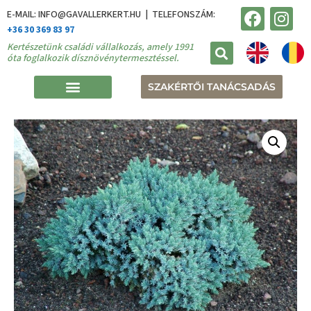
E-MAIL: INFO@GAVALLERKERT.HU | TELEFONSZÁM:
+36 30 369 83 97
Kertészetünk családi vállalkozás, amely 1991
óta foglalkozik dísznövénytermesztéssel.
SZAKÉRTŐI TANÁCSADÁS