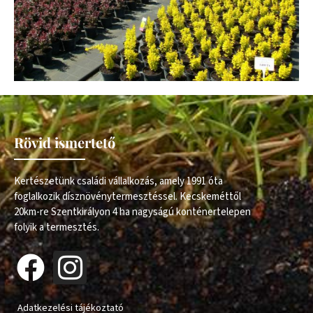
Rövid ismertető
Kertészetünk családi vállalkozás, amely 1991 óta
foglalkozik dísznövénytermesztéssel. Kecskeméttől
20km-re Szentkirályon 4 ha nagyságú konténertelepen
folyik a termesztés.
Adatkezelési tájékoztató