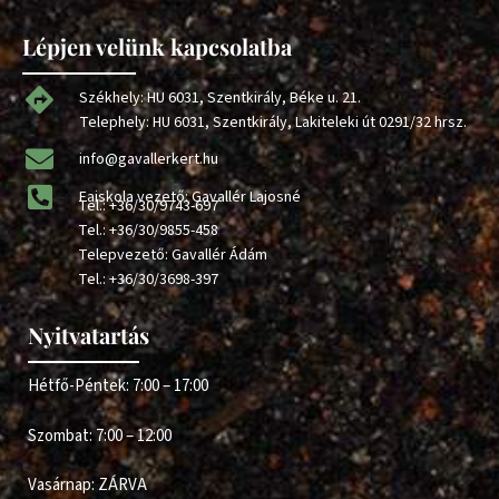
Lépjen velünk kapcsolatba
Székhely: HU 6031, Szentkirály, Béke u. 21.
Telephely: HU 6031, Szentkirály, Lakiteleki út 0291/32 hrsz.
info@gavallerkert.hu
Faiskola vezető: Gavallér Lajosné
Tel.:
+36/30/9743-697
Tel.:
+36/30/9855-458
Telepvezető: Gavallér Ádám
Tel.:
+36/30/3698-397
Nyitvatartás
Hétfő-Péntek: 7:00 – 17:00
Szombat: 7:00 – 12:00
Vasárnap: ZÁRVA