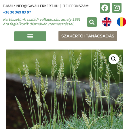
E-MAIL: INFO@GAVALLERKERT.HU | TELEFONSZÁM:
+36 30 369 83 97
Kertészetünk családi vállalkozás, amely 1991
óta foglalkozik dísznövénytermesztéssel.
SZAKÉRTŐI TANÁCSADÁS