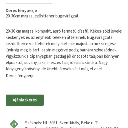
Deres fényperje
20-30cm magas, ezüstfehér bugavirágzat.
20-30 cm magas, kompakt, apró termetű díszfű. Kékes-zöld levelei
keskenyek és az enyhébb teleken áttelelnek. Bugavirágzata
kezdetben ezüstfehérek melyeket már májusban hozza egész
júniusig meg is tart, aztán megérve pedig barnára színeződnek.
Vigyázzunk a tápanyagban gazdag jól öntözött talajban könnyen
elpusztul, sovány, laza, meszes talaj ideális számára. Nagy
fényigényű növény, de kisebb árnyékolást még el visel.
Deres fényperje
Ajánlatkérés
Székhely: HU 6031, Szentkirály, Béke u. 21.