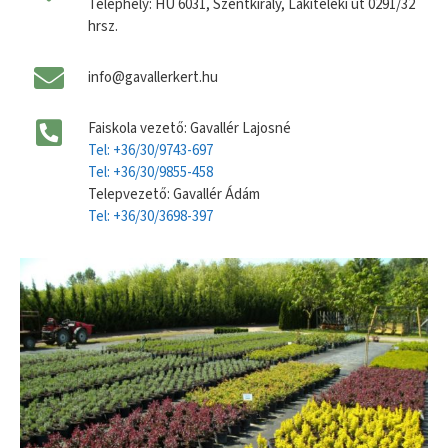
Telephely: HU 6031, Szentkirály, Lakiteleki út 0291/32
hrsz.
info@gavallerkert.hu
Faiskola vezető: Gavallér Lajosné
Tel: +36/30/9743-697
Tel: +36/30/9855-458
Telepvezető: Gavallér Ádám
Tel: +36/30/3698-397