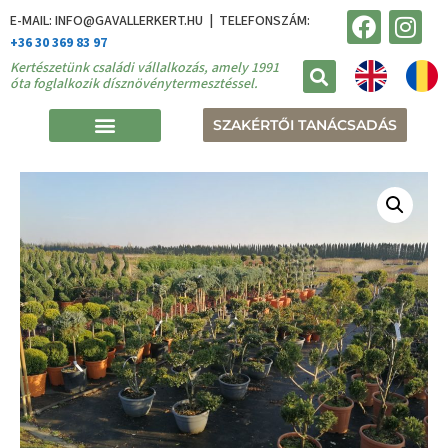
E-MAIL: INFO@GAVALLERKERT.HU | TELEFONSZÁM:
+36 30 369 83 97
Kertészetünk családi vállalkozás, amely 1991
óta foglalkozik dísznövénytermesztéssel.
SZAKÉRTŐI TANÁCSADÁS