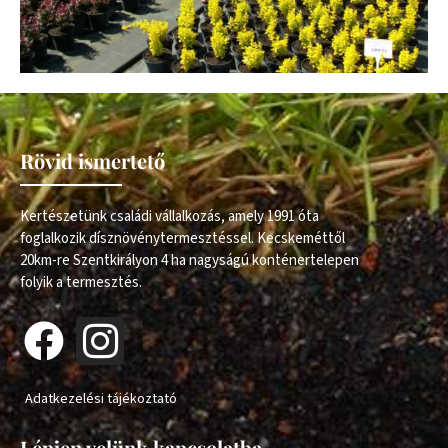
Rövid ismertető
Kertészetünk családi vállalkozás, amely 1991 óta
foglalkozik dísznövénytermesztéssel. Kecskeméttől
20km-re Szentkirályon 4 ha nagyságú konténertelepen
folyik a termesztés.
Adatkezelési tájékoztató
Lépjen velünk kapcsolatba