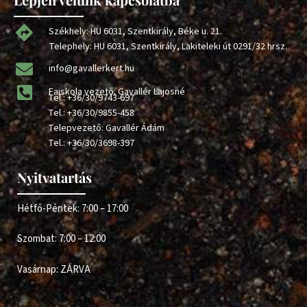
Székhely: HU 6031, Szentkirály, Béke u. 21.
Telephely: HU 6031, Szentkirály, Lakiteleki út 0291/32 hrsz.
info@gavallerkert.hu
Faiskola vezető: Gavallér Lajosné
Tel.:
+36/30/9743-697
Tel.:
+36/30/9855-458
Telepvezető: Gavallér Ádám
Tel.:
+36/30/3698-397
Nyitvatartás
Hétfő-Péntek: 7:00 – 17:00
Szombat: 7:00 – 12:00
Vasárnap: ZÁRVA