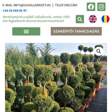
E-MAIL: INFO@GAVALLERKERT.HU | TELEFONSZÁM:
+36 30 369 83 97
Kertészetünk családi vállalkozás, amely 1991
óta foglalkozik dísznövénytermesztéssel.
SZAKÉRTŐI TANÁCSADÁS