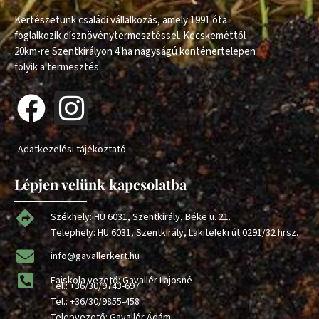
Kertészetünk családi vállalkozás, amely 1991 óta
foglalkozik dísznövénytermesztéssel. Kecskeméttől
20km-re Szentkirályon 4 ha nagyságú konténertelepen
folyik a termesztés.
Adatkezelési tájékoztató
Lépjen velünk kapcsolatba
Székhely: HU 6031, Szentkirály, Béke u. 21.
Telephely: HU 6031, Szentkirály, Lakiteleki út 0291/32 hrsz.
info@gavallerkert.hu
Faiskola vezető: Gavallér Lajosné
Tel.:
+36/30/9743-697
Tel.:
+36/30/9855-458
Telepvezető: Gavallér Ádám