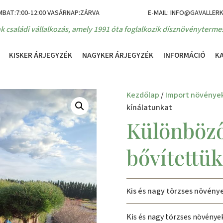
MBAT:7:00-12:00 VASÁRNAP:ZÁRVA
E-MAIL: INFO@GAVALLER
k családi vállalkozás, amely 1991 óta foglalkozik dísznövénytermes
KISKER ÁRJEGYZÉK
NAGYKER ÁRJEGYZÉK
INFORMÁCIÓ
K
Kezdőlap
/
Import növénye
kínálatunkat
Különböző
bővítettük
Kis és nagy törzses növény
Kis és nagy törzses növénye