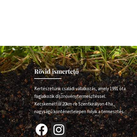
Rövid ismertető
Kertészetünk családi vállalkozás, amely 1991 óta
foglalkozik dísznövénytermesztéssel.
Kecskeméttől 20km-re Szentkirályon 4 ha
nagyságú konténertelepen folyik a termesztés.