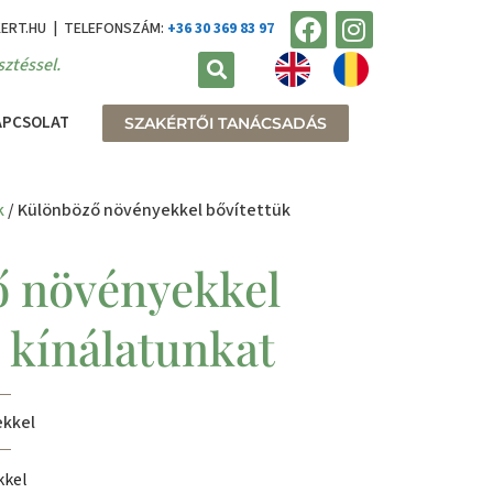
KERT.HU | TELEFONSZÁM:
+36 30 369 83 97
ztéssel.
APCSOLAT
SZAKÉRTŐI TANÁCSADÁS
k
/ Különböző növényekkel bővítettük
 növényekkel
 kínálatunkat
ekkel
kkel