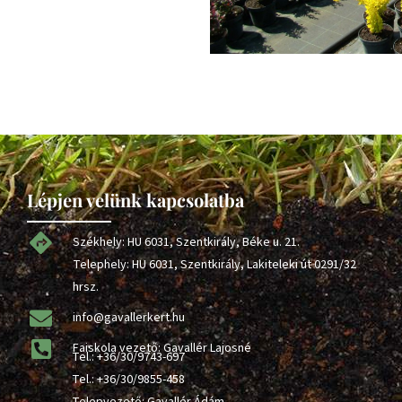
Lépjen velünk kapcsolatba
Székhely: HU 6031, Szentkirály, Béke u. 21.
Telephely: HU 6031, Szentkirály, Lakiteleki út 0291/32
hrsz.
info@gavallerkert.hu
Faiskola vezető: Gavallér Lajosné
Tel.:
+36/30/9743-697
Tel.:
+36/30/9855-458
Telepvezető: Gavallér Ádám