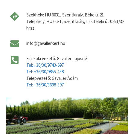
Székhely: HU 6031, Szentkirály, Béke u. 21.
Telephely: HU 6031, Szentkirály, Lakiteleki út 0291/32
hrsz.
info@gavallerkert.hu
Faiskola vezető: Gavallér Lajosné
Tel: +36/30/9743-697
Tel: +36/30/9855-458
Telepvezető: Gavallér Ádám
Tel: +36/30/3698-397