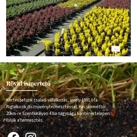
Rövid ismertető
Kertészetünk családi vállalkozás, amely 1991 óta
foglalkozik dísznövénytermesztéssel. Kecskeméttől
20km-re Szentkirályon 4 ha nagyságú konténertelepen
folyik a termesztés.