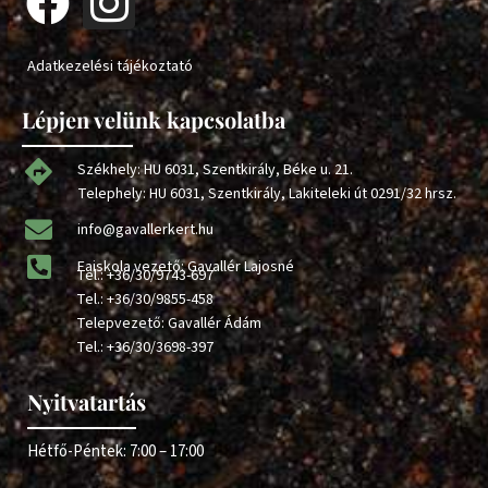
Adatkezelési tájékoztató
Lépjen velünk kapcsolatba
Székhely: HU 6031, Szentkirály, Béke u. 21.
Telephely: HU 6031, Szentkirály, Lakiteleki út 0291/32 hrsz.
info@gavallerkert.hu
Faiskola vezető: Gavallér Lajosné
Tel.:
+36/30/9743-697
Tel.:
+36/30/9855-458
Telepvezető: Gavallér Ádám
Tel.:
+36/30/3698-397
Nyitvatartás
Hétfő-Péntek: 7:00 – 17:00