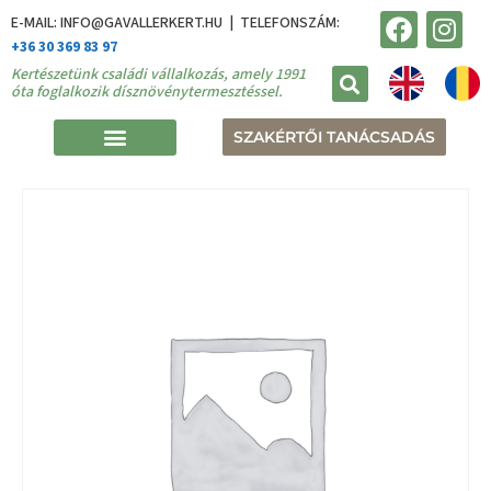
E-MAIL: INFO@GAVALLERKERT.HU | TELEFONSZÁM:
+36 30 369 83 97
Kertészetünk családi vállalkozás, amely 1991
óta foglalkozik dísznövénytermesztéssel.
SZAKÉRTŐI TANÁCSADÁS