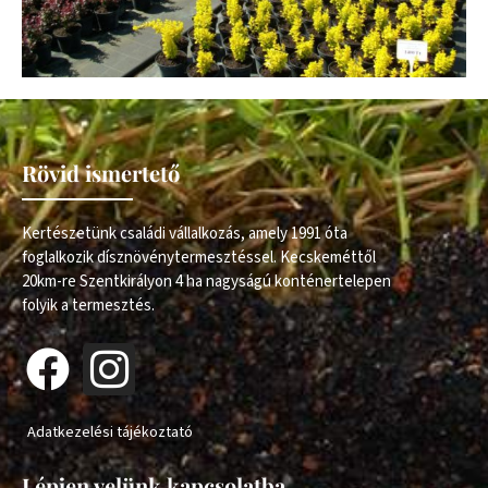
Rövid ismertető
Kertészetünk családi vállalkozás, amely 1991 óta
foglalkozik dísznövénytermesztéssel. Kecskeméttől
20km-re Szentkirályon 4 ha nagyságú konténertelepen
folyik a termesztés.
Adatkezelési tájékoztató
Lépjen velünk kapcsolatba