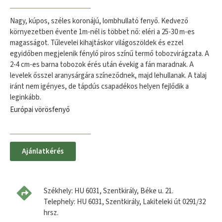
Nagy, kúpos, széles koronájú, lombhullató fenyő. Kedvező
környezetben évente 1m-nél is többet nő: eléri a 25-30 m-es
magasságot. Tűlevelei kihajtáskor világoszöldek és ezzel
egyidőben megjelenik fénylő piros színű termő tobozvirágzata. A
2-4 cm-es barna tobozok érés után évekig a fán maradnak. A
levelek ősszel aranysárgára színeződnek, majd lehullanak. A talaj
iránt nem igényes, de tápdús csapadékos helyen fejlődik a
leginkább.
Európai vörösfenyő
Ajánlatkérés
Székhely: HU 6031, Szentkirály, Béke u. 21.
Telephely: HU 6031, Szentkirály, Lakiteleki út 0291/32
hrsz.