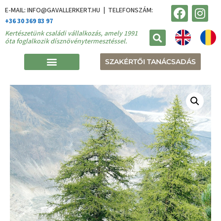
E-MAIL: INFO@GAVALLERKERT.HU | TELEFONSZÁM:
+36 30 369 83 97
Kertészetünk családi vállalkozás, amely 1991
óta foglalkozik dísznövénytermesztéssel.
SZAKÉRTŐI TANÁCSADÁS