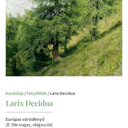
Kezdőlap
/
Fenyőfélék
/ Larix Decidua
Larix Decidua
Európai vörösfenyő
25-30m magas, világoszöld.