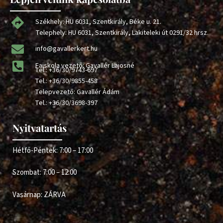
Székhely: HU 6031, Szentkirály, Béke u. 21.
Telephely: HU 6031, Szentkirály, Lakiteleki út 0291/32 hrsz.
info@gavallerkert.hu
Faiskola vezető: Gavallér Lajosné
Tel.:
+36/30/9743-697
Tel.:
+36/30/9855-458
Telepvezető: Gavallér Ádám
Tel.:
+36/30/3698-397
Nyitvatartás
Hétfő-Péntek: 7:00 – 17:00
Szombat: 7:00 – 12:00
Vasárnap: ZÁRVA