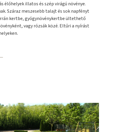
ás élőhelyek illatos és szép virágú növénye.
úak. Száraz meszesebb talajt és sok napfényt
errán kertbe, gyógynövénykertbe ültethető
övényként, vagy rózsák közé. Eltűri a nyírást
 helyeken.