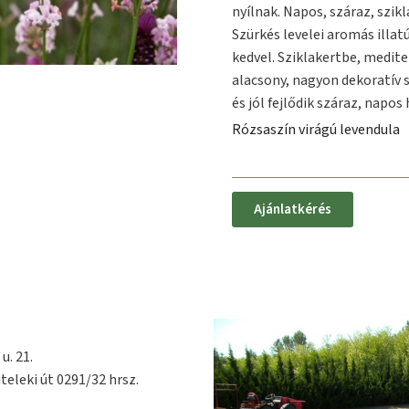
nyílnak. Napos, száraz, szikl
Szürkés levelei aromás illat
kedvel. Sziklakertbe, medit
alacsony, nagyon dekoratív s
és jól fejlődik száraz, napos
Rózsaszín virágú levendula
Ajánlatkérés
u. 21.
teleki út 0291/32 hrsz.