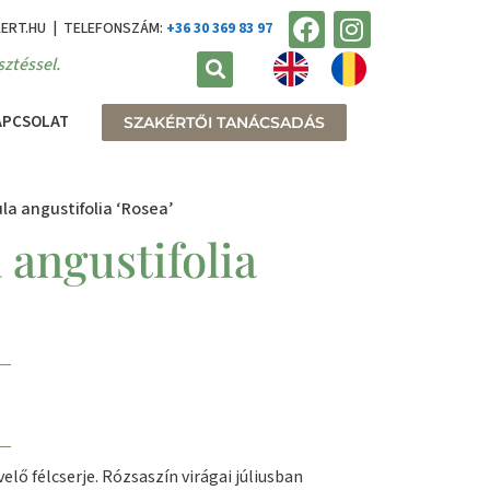
KERT.HU | TELEFONSZÁM:
+36 30 369 83 97
ztéssel.
APCSOLAT
SZAKÉRTŐI TANÁCSADÁS
la angustifolia ‘Rosea’
 angustifolia
lő félcserje. Rózsaszín virágai júliusban