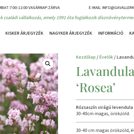
MBAT:7:00-12:00 VASÁRNAP:ZÁRVA
E-MAIL: INFO@GAVALLER
k családi vállalkozás, amely 1991 óta foglalkozik dísznövénytermes
KISKER ÁRJEGYZÉK
NAGYKER ÁRJEGYZÉK
INFORMÁCIÓ
K
Kezdőlap
/
Évelők
/ Lavandu
Lavandula
‘Rosea’
Rózsaszín virágú levendula
30-40cm magas, örökzöld.
30-40 cm magas örökzöld, éve