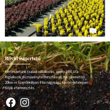
Rövid ismertető
Kertészetünk családi vállalkozás, amely 1991 óta
foglalkozik dísznövénytermesztéssel. Kecskeméttől
20km-re Szentkirályon 4 ha nagyságú konténertelepen
folyik a termesztés.