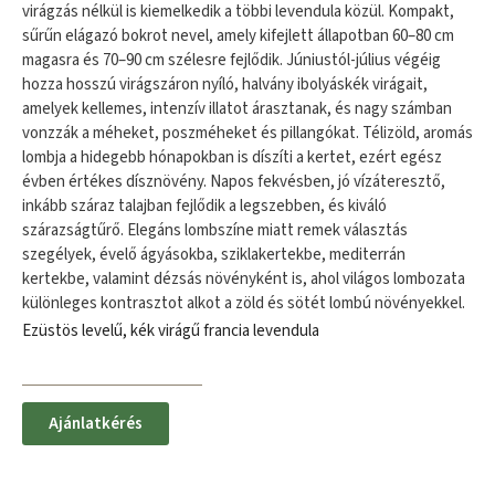
virágzás nélkül is kiemelkedik a többi levendula közül. Kompakt,
sűrűn elágazó bokrot nevel, amely kifejlett állapotban 60–80 cm
magasra és 70–90 cm szélesre fejlődik. Júniustól​-július végéig
hozza hosszú virágszáron nyíló, halvány ibolyáskék virágait,
amelyek kellemes, intenzív illatot árasztanak, és nagy számban
vonzzák a méheket, poszméheket és pillangókat. Télizöld, aromás
lombja a hidegebb hónapokban is díszíti a kertet, ezért egész
évben értékes dísznövény. Napos fekvésben, jó vízáteresztő,
inkább száraz talajban fejlődik a legszebben, és kiváló
szárazságtűrő. Elegáns lombszíne miatt remek választás
szegélyek, évelő​ ágyásokba, sziklakertekbe, mediterrán
kertekbe, valamint dézsás növényként is, ahol világos lombozata
különleges kontrasztot alkot a zöld és sötét lombú növényekkel.
Ezüstös levelű, kék virágű francia levendula
Ajánlatkérés