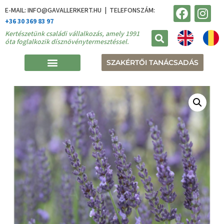
E-MAIL: INFO@GAVALLERKERT.HU | TELEFONSZÁM:
+36 30 369 83 97
Kertészetünk családi vállalkozás, amely 1991
óta foglalkozik dísznövénytermesztéssel.
SZAKÉRTŐI TANÁCSADÁS