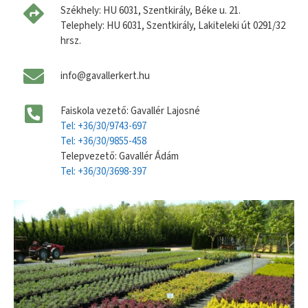
Székhely: HU 6031, Szentkirály, Béke u. 21.
Telephely: HU 6031, Szentkirály, Lakiteleki út 0291/32
hrsz.
info@gavallerkert.hu
Faiskola vezető: Gavallér Lajosné
Tel: +36/30/9743-697
Tel: +36/30/9855-458
Telepvezető: Gavallér Ádám
Tel: +36/30/3698-397