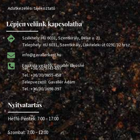
Adatkezelési tájékoztató
Lépjen velünk kapcsolatba
Székhely: HU 6031, Szentkirály, Béke u. 21.
Telephely: HU 6031, Szentkirály, Lakiteleki út 0291/32 hrsz.
info@gavallerkert.hu
Faiskola vezető: Gavallér Lajosné
Tel.:
+36/30/9743-697
Tel.:
+36/30/9855-458
Telepvezető: Gavallér Ádám
Tel.:
+36/30/3698-397
Nyitvatartás
Hétfő-Péntek: 7:00 – 17:00
Szombat: 7:00 – 12:00