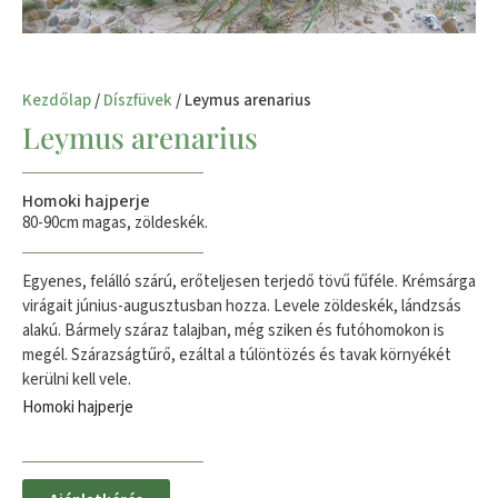
Kezdőlap
/
Díszfüvek
/ Leymus arenarius
Leymus arenarius
Homoki hajperje
80-90cm magas, zöldeskék.
Egyenes, felálló szárú, erőteljesen terjedő tövű fűféle. Krémsárga
virágait június-augusztusban hozza. Levele zöldeskék, lándzsás
alakú. Bármely száraz talajban, még sziken és futóhomokon is
megél. Szárazságtűrő, ezáltal a túlöntözés és tavak környékét
kerülni kell vele.
Homoki hajperje