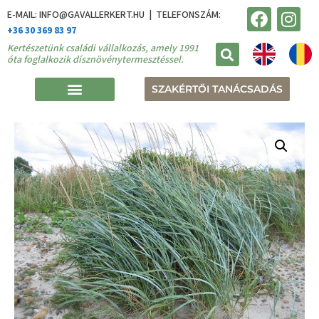
E-MAIL: INFO@GAVALLERKERT.HU | TELEFONSZÁM:
+36 30 369 83 97
Kertészetünk családi vállalkozás, amely 1991
óta foglalkozik dísznövénytermesztéssel.
SZAKÉRTŐI TANÁCSADÁS