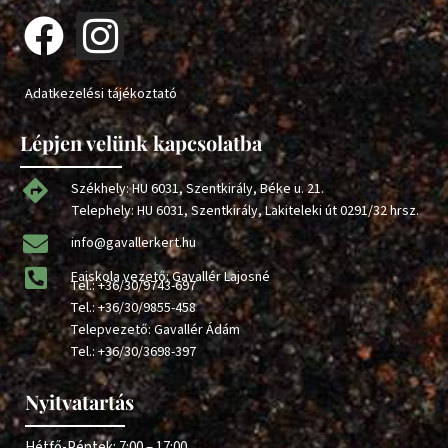
Adatkezelési tájékoztató
Lépjen velünk kapcsolatba
Székhely: HU 6031, Szentkirály, Béke u. 21.
Telephely: HU 6031, Szentkirály, Lakiteleki út 0291/32 hrsz.
info@gavallerkert.hu
Faiskola vezető: Gavallér Lajosné
Tel.:
+36/30/9743-697
Tel.:
+36/30/9855-458
Telepvezető: Gavallér Ádám
Tel.:
+36/30/3698-397
Nyitvatartás
Hétfő-Péntek: 7:00 – 17:00