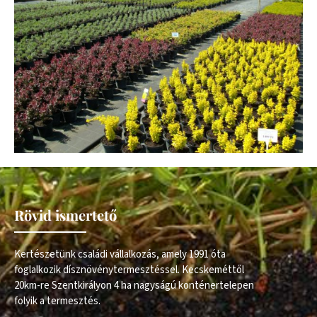
Rövid ismertető
Kertészetünk családi vállalkozás, amely 1991 óta
foglalkozik dísznövénytermesztéssel. Kecskeméttől
20km-re Szentkirályon 4 ha nagyságú konténertelepen
folyik a termesztés.