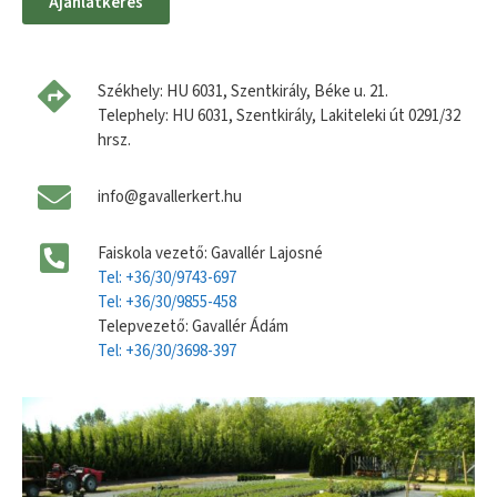
Ajánlatkérés
Székhely: HU 6031, Szentkirály, Béke u. 21.
Telephely: HU 6031, Szentkirály, Lakiteleki út 0291/32
hrsz.
info@gavallerkert.hu
Faiskola vezető: Gavallér Lajosné
Tel: +36/30/9743-697
Tel: +36/30/9855-458
Telepvezető: Gavallér Ádám
Tel: +36/30/3698-397