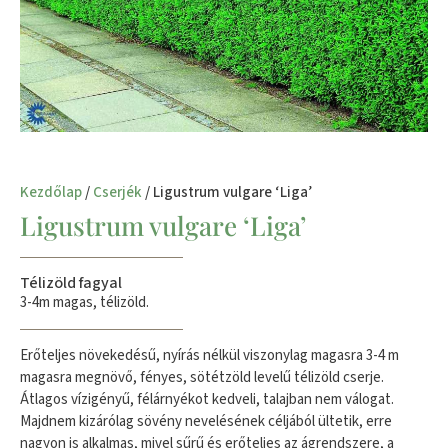
Kezdőlap
/
Cserjék
/ Ligustrum vulgare ‘Liga’
Ligustrum vulgare ‘Liga’
Télizöld fagyal
3-4m magas, télizöld.
Erőteljes növekedésű, nyírás nélkül viszonylag magasra 3-4 m
magasra megnövő, fényes, sötétzöld levelű télizöld cserje.
Átlagos vízigényű, félárnyékot kedveli, talajban nem válogat.
Majdnem kizárólag sövény nevelésének céljából ültetik, erre
nagyon is alkalmas, mivel sűrű és erőteljes az ágrendszere, a