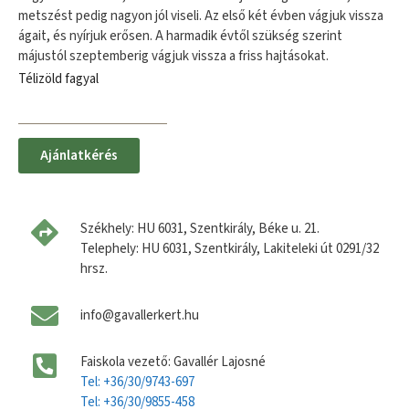
metszést pedig nagyon jól viseli. Az első két évben vágjuk vissza
ágait, és nyírjuk erősen. A harmadik évtől szükség szerint
májustól szeptemberig vágjuk vissza a friss hajtásokat.
Télizöld fagyal
Ajánlatkérés
Székhely: HU 6031, Szentkirály, Béke u. 21.
Telephely: HU 6031, Szentkirály, Lakiteleki út 0291/32
hrsz.
info@gavallerkert.hu
Faiskola vezető: Gavallér Lajosné
Tel: +36/30/9743-697
Tel: +36/30/9855-458