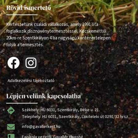
Rövid ismertető
Kertészetünk családi vállalkozás, amely 1991 óta
foglalkozik dísznövénytermesztéssel. Kecskeméttől
20km-re Szentkirályon 4 ha nagyságú konténertelepen
folyik a termesztés.
Adatkezelési tájékoztató
Lépjen velünk kapcsolatba
Székhely: HU 6031, Szentkirály, Béke u. 21.
Telephely: HU 6031, Szentkirály, Lakiteleki út 0291/32 hrsz.
info@gavallerkert.hu
Faiskola vezető: Gavallér Lajosné