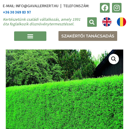
E-MAIL: INFO@GAVALLERKERT.HU | TELEFONSZÁM:
+36 30 369 83 97
Kertészetünk családi vállalkozás, amely 1991
óta foglalkozik dísznövénytermesztéssel.
SZAKÉRTŐI TANÁCSADÁS