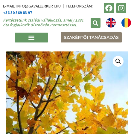
E-MAIL: INFO@GAVALLERKERT.HU | TELEFONSZÁM:
+36 30 369 83 97
Kertészetünk családi vállalkozás, amely 1991
óta foglalkozik dísznövénytermesztéssel.
SZAKÉRTŐI TANÁCSADÁS