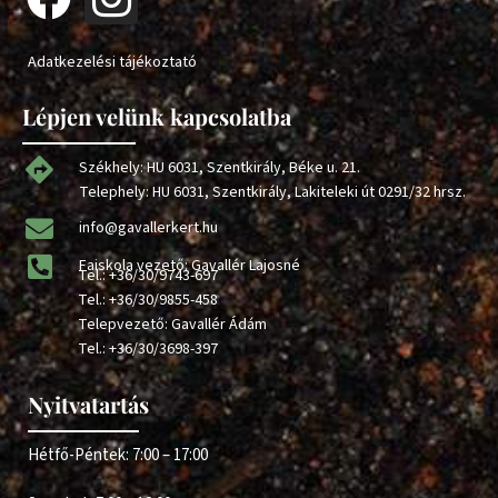
Adatkezelési tájékoztató
Lépjen velünk kapcsolatba
Székhely: HU 6031, Szentkirály, Béke u. 21.
Telephely: HU 6031, Szentkirály, Lakiteleki út 0291/32 hrsz.
info@gavallerkert.hu
Faiskola vezető: Gavallér Lajosné
Tel.:
+36/30/9743-697
Tel.:
+36/30/9855-458
Telepvezető: Gavallér Ádám
Tel.:
+36/30/3698-397
Nyitvatartás
Hétfő-Péntek: 7:00 – 17:00