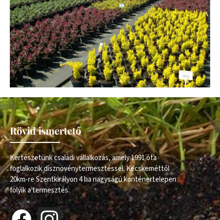
Rövid ismertető
Kertészetünk családi vállalkozás, amely 1991 óta
foglalkozik dísznövénytermesztéssel. Kecskeméttől
20km-re Szentkirályon 4 ha nagyságú konténertelepen
folyik a termesztés.