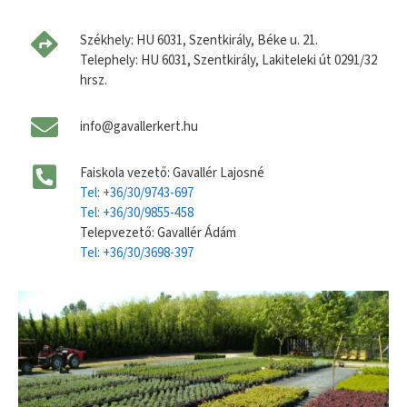
Székhely: HU 6031, Szentkirály, Béke u. 21.
Telephely: HU 6031, Szentkirály, Lakiteleki út 0291/32
hrsz.
info@gavallerkert.hu
Faiskola vezető: Gavallér Lajosné
Tel: +36/30/9743-697
Tel: +36/30/9855-458
Telepvezető: Gavallér Ádám
Tel: +36/30/3698-397