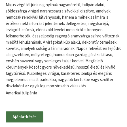
Május végétől júniusig nyílnak nagyméretű, tulipán alakú,
zöldessárga virágai narancssárga sávokkal díszítve, amelyek
nemcsak rendkívül látványosak, hanem a méhek számára is
értékes nektárforrást jelentenek. Jellegzetes, négykaréjú,
levágott csúcsú, élénkzöld levelei messziről is könnyen
felismerhetők, ősszel pedig ragyogó aranysárga színre változnak,
mielőtt lehullanának. A virágokat kúp alakú, dekoratív termések
követik, amelyek sokáig a fán maradnak. Napos fekvésben fejlődik
a legszebben, mélyrétegű, humuszban gazdag, jó vízellátású,
enyhén savanyú vagy semleges talajt kedvel. Megfelelő
körülmények között gyors növekedésű, hosszú életű és kiváló
fagytűrésű. Különleges virágai, karakteres lombja és elegáns
megjelenése miatt parkokba, nagyobb kertekbe vagy szoliter
díszfaként az egyik legimpozánsabb választás.
Amerikai tulipánfa
Ajánlatkérés