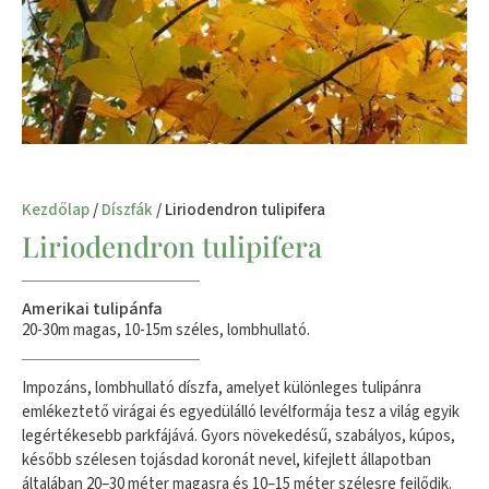
Kezdőlap
/
Díszfák
/ Liriodendron tulipifera
Liriodendron tulipifera
Amerikai tulipánfa
20-30m magas, 10-15m széles, lombhullató.
Impozáns, lombhullató díszfa, amelyet különleges tulipánra
emlékeztető virágai és egyedülálló levélformája tesz a világ egyik
legértékesebb parkfájává. Gyors növekedésű, szabályos, kúpos,
később szélesen tojásdad koronát nevel, kifejlett állapotban
általában 20–30 méter magasra és 10–15 méter szélesre fejlődik.