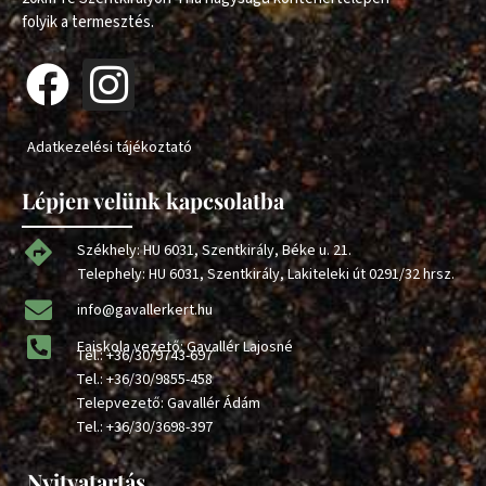
folyik a termesztés.
Adatkezelési tájékoztató
Lépjen velünk kapcsolatba
Székhely: HU 6031, Szentkirály, Béke u. 21.
Telephely: HU 6031, Szentkirály, Lakiteleki út 0291/32 hrsz.
info@gavallerkert.hu
Faiskola vezető: Gavallér Lajosné
Tel.:
+36/30/9743-697
Tel.:
+36/30/9855-458
Telepvezető: Gavallér Ádám
Tel.:
+36/30/3698-397
Nyitvatartás