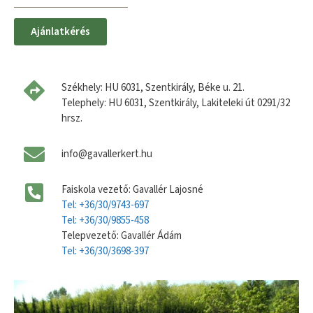
Ajánlatkérés
Székhely: HU 6031, Szentkirály, Béke u. 21.
Telephely: HU 6031, Szentkirály, Lakiteleki út 0291/32
hrsz.
info@gavallerkert.hu
Faiskola vezető: Gavallér Lajosné
Tel: +36/30/9743-697
Tel: +36/30/9855-458
Telepvezető: Gavallér Ádám
Tel: +36/30/3698-397