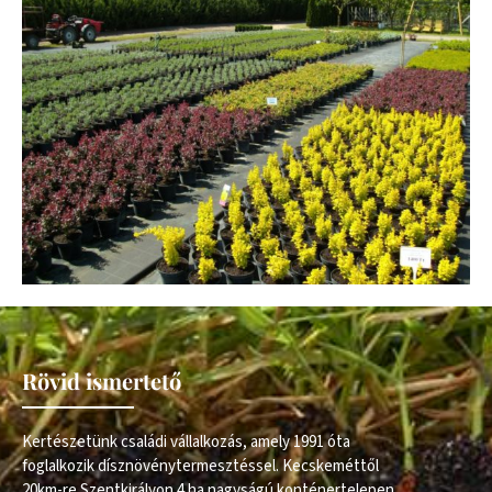
Rövid ismertető
Kertészetünk családi vállalkozás, amely 1991 óta
foglalkozik dísznövénytermesztéssel. Kecskeméttől
20km-re Szentkirályon 4 ha nagyságú konténertelepen