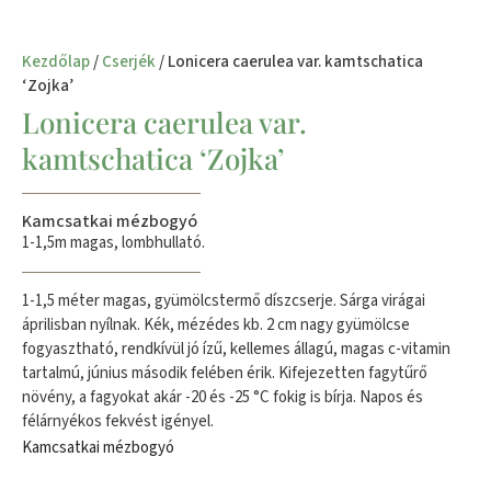
Kezdőlap
/
Cserjék
/ Lonicera caerulea var. kamtschatica
‘Zojka’
Lonicera caerulea var.
kamtschatica ‘Zojka’
Kamcsatkai mézbogyó
1-1,5m magas, lombhullató.
1-1,5 méter magas, gyümölcstermő díszcserje. Sárga virágai
áprilisban nyílnak. Kék, mézédes kb. 2 cm nagy gyümölcse
fogyasztható, rendkívül jó ízű, kellemes állagú, magas c-vitamin
tartalmú, június második felében érik. Kifejezetten fagytűrő
növény, a fagyokat akár -20 és -25 °C fokig is bírja. Napos és
félárnyékos fekvést igényel.
Kamcsatkai mézbogyó