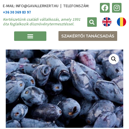
E-MAIL: INFO@GAVALLERKERT.HU | TELEFONSZÁM:
+36 30 369 83 97
Kertészetünk családi vállalkozás, amely 1991
óta foglalkozik dísznövénytermesztéssel.
SZAKÉRTŐI TANÁCSADÁS